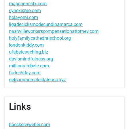
magconnectx.com
synexispro.com
holayomi.com
ligadeciclismodecundinamarca.com
nashvilleworkerscompensationattorney.com
holyfamilycathedralschool.org
londonkiddy.com
ufabetcoaching.biz
davismindfulness.org
millionairebyte.com
fortechday.com
getcaminorealestateusa.xyz
Links
baeckereiweber.com