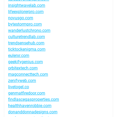
insightwavelab.com
lifeexplorerpro.com
novusgo.com
bytestormpro.com
wanderlustchrono.com
culturetrendlab.com
trendsensehub.com
ticktockenigma.com
eulerxr.com
geekifygenius.com
orbitextech.com
magconnecttech.com
zenifyweb.com
livetogel.co
genmatfiredoor.com
findlascegasproperties.com
healthhavenrobbie.com
donanddonnadesigns.com