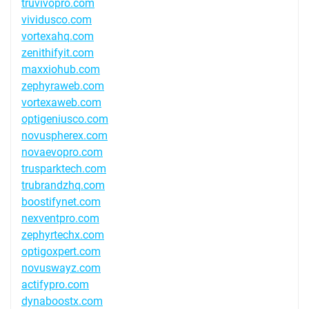
truvivopro.com
vividusco.com
vortexahq.com
zenithifyit.com
maxxiohub.com
zephyraweb.com
vortexaweb.com
optigeniusco.com
novuspherex.com
novaevopro.com
trusparktech.com
trubrandzhq.com
boostifynet.com
nexventpro.com
zephyrtechx.com
optigoxpert.com
novuswayz.com
actifypro.com
dynaboostx.com