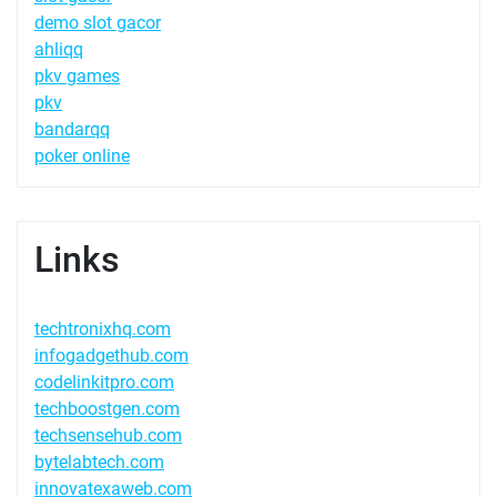
demo slot gacor
ahliqq
pkv games
pkv
bandarqq
poker online
Links
techtronixhq.com
infogadgethub.com
codelinkitpro.com
techboostgen.com
techsensehub.com
bytelabtech.com
innovatexaweb.com