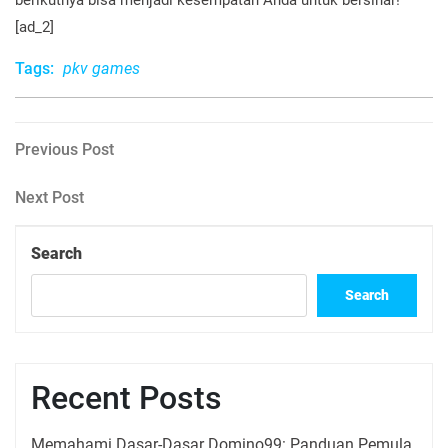
berikutnya bisa menjadi kesempatan Anda untuk bersinar!
[ad_2]
Tags:
pkv games
Post
Previous
Previous Post
Post
navigation
Next
Next Post
Post
Search
Search
Recent Posts
Memahami Dasar-Dasar Domino99: Panduan Pemula