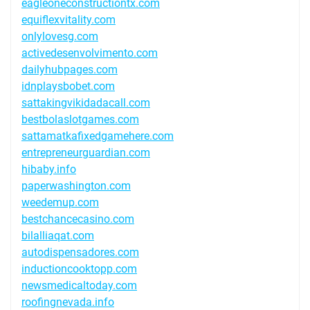
eagleoneconstructiontx.com
equiflexvitality.com
onlylovesg.com
activedesenvolvimento.com
dailyhubpages.com
idnplaysbobet.com
sattakingvikidadacall.com
bestbolaslotgames.com
sattamatkafixedgamehere.com
entrepreneurguardian.com
hibaby.info
paperwashington.com
weedemup.com
bestchancecasino.com
bilalliaqat.com
autodispensadores.com
inductioncooktopp.com
newsmedicaltoday.com
roofingnevada.info