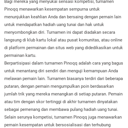
Bagi mereka yang menyukai sensasi kompetisi, turnamen
Pinoqq menawarkan kesempatan sempurna untuk
menunjukkan keahlian Anda dan bersaing dengan pemain lain
untuk mendapatkan hadiah uang tunai dan hak untuk
menyombongkan diri. Turnamen ini dapat diadakan secara
langsung di klub kartu lokal atau pusat komunitas, atau online
di platform permainan dan situs web yang didedikasikan untuk
permainan kartu.
Berpartisipasi dalam turnamen Pinoqq adalah cara yang bagus
untuk menantang diri sendiri dan menguji kemampuan Anda
melawan pemain lain. Turnamen biasanya terdiri dari beberapa
putaran, dengan pemain mengumpulkan poin berdasarkan
jumlah trik yang mereka menangkan di setiap putaran. Pemain
atau tim dengan skor tertinggi di akhir turnamen dinyatakan
sebagai pemenang dan membawa pulang hadiah uang tunai.
Selain serunya kompetisi, turnamen Pinoqq juga menawarkan
pemain kesempatan untuk bersosialisasi dan terhubung