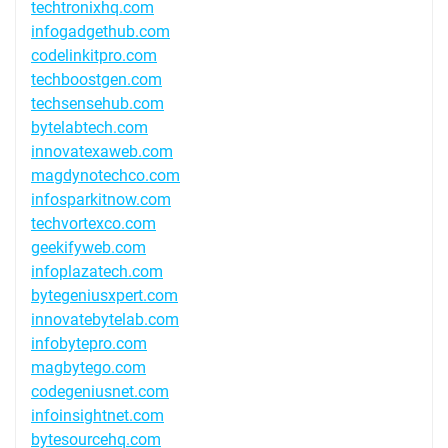
techtronixhq.com
infogadgethub.com
codelinkitpro.com
techboostgen.com
techsensehub.com
bytelabtech.com
innovatexaweb.com
magdynotechco.com
infosparkitnow.com
techvortexco.com
geekifyweb.com
infoplazatech.com
bytegeniusxpert.com
innovatebytelab.com
infobytepro.com
magbytego.com
codegeniusnet.com
infoinsightnet.com
bytesourcehq.com