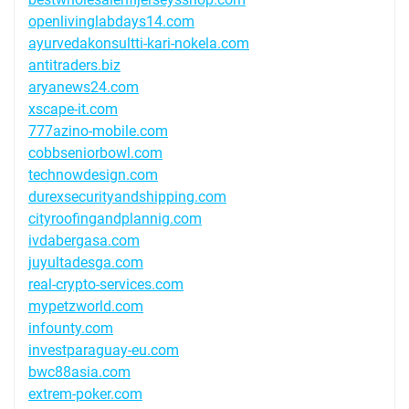
openlivinglabdays14.com
ayurvedakonsultti-kari-nokela.com
antitraders.biz
aryanews24.com
xscape-it.com
777azino-mobile.com
cobbseniorbowl.com
technowdesign.com
durexsecurityandshipping.com
cityroofingandplannig.com
ivdabergasa.com
juyultadesga.com
real-crypto-services.com
mypetzworld.com
infounty.com
investparaguay-eu.com
bwc88asia.com
extrem-poker.com