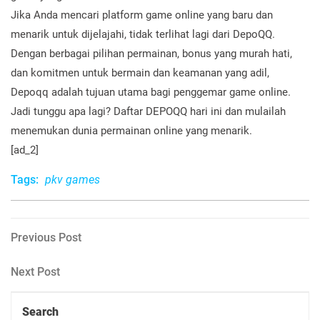
Jika Anda mencari platform game online yang baru dan
menarik untuk dijelajahi, tidak terlihat lagi dari DepoQQ.
Dengan berbagai pilihan permainan, bonus yang murah hati,
dan komitmen untuk bermain dan keamanan yang adil,
Depoqq adalah tujuan utama bagi penggemar game online.
Jadi tunggu apa lagi? Daftar DEPOQQ hari ini dan mulailah
menemukan dunia permainan online yang menarik.
[ad_2]
Tags:
pkv games
Post
Previous
Previous Post
Post
navigation
Next
Next Post
Post
Search