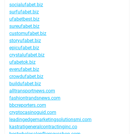
socialufabet.biz
surfufabet.biz
ufabetbest.biz
sureufabet.biz
customufabet.biz
storyufabet.biz
epicufabet.biz
crystalufabet.biz
ufabetok.biz
everufabet.biz
crowdufabet.biz
buildufabet.biz
alltransportnews.com
fashiontrandsnews.com
bbcreporters.com
cryptocasinoguid.com
leadingedgemarketingsolutionsmi.com
kastratigeneralcontractinginc.co
bestwholesalenfljerseysshop.com