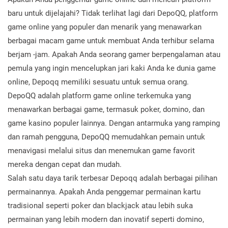
baru untuk dijelajahi? Tidak terlihat lagi dari DepoQQ, platform
game online yang populer dan menarik yang menawarkan
berbagai macam game untuk membuat Anda terhibur selama
berjam -jam. Apakah Anda seorang gamer berpengalaman atau
pemula yang ingin mencelupkan jari kaki Anda ke dunia game
online, Depoqq memiliki sesuatu untuk semua orang.
DepoQQ adalah platform game online terkemuka yang
menawarkan berbagai game, termasuk poker, domino, dan
game kasino populer lainnya. Dengan antarmuka yang ramping
dan ramah pengguna, DepoQQ memudahkan pemain untuk
menavigasi melalui situs dan menemukan game favorit
mereka dengan cepat dan mudah.
Salah satu daya tarik terbesar Depoqq adalah berbagai pilihan
permainannya. Apakah Anda penggemar permainan kartu
tradisional seperti poker dan blackjack atau lebih suka
permainan yang lebih modern dan inovatif seperti domino,