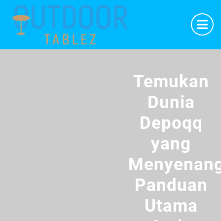
Skip
to
O
M
content
Temukan
Dunia
Depoqq
yang
Menyenang
Panduan
Utama