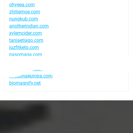
ohyeea.com
zhitiemoe.com
nungkub.com
anotherindian.com
xylemcider.com
taniaetiago.com
juzfitketo.com
pasomaga.com
impactgardencbdgummies.org
naturesstimulantcbd.net
nopalinaeuropa.com
biomagnify.net