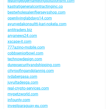
leadingedgemarketingsolutionsmi.com
kastratigeneralcontractinginc.co
bestwholesalenfljerseysshop.com
openlivinglabdays14.com
ayurvedakonsultti-kari-nokela.com
antitraders.biz
aryanews24.com
xscape-it.com
777azino-mobile.com
cobbseniorbowl.com
technowdesign.com
durexsecurityandshipping.com
cityroofingandplannig.com
ivdabergasa.com
juyultadesga.com
real-crypto-services.com
mypetzworld.com
infounty.com
investparaguay-eu.com