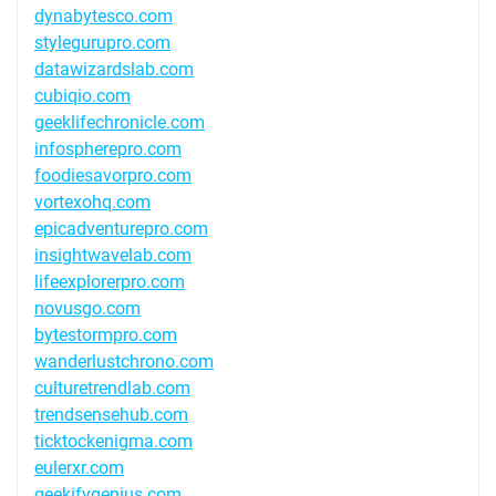
dynabytesco.com
stylegurupro.com
datawizardslab.com
cubiqio.com
geeklifechronicle.com
infospherepro.com
foodiesavorpro.com
vortexohq.com
epicadventurepro.com
insightwavelab.com
lifeexplorerpro.com
novusgo.com
bytestormpro.com
wanderlustchrono.com
culturetrendlab.com
trendsensehub.com
ticktockenigma.com
eulerxr.com
geekifygenius.com