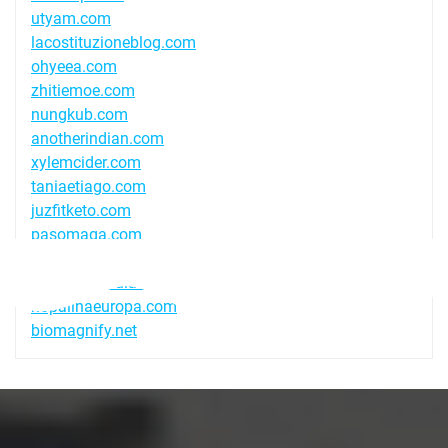
utyam.com
lacostituzioneblog.com
ohyeea.com
zhitiemoe.com
nungkub.com
anotherindian.com
xylemcider.com
taniaetiago.com
juzfitketo.com
pasomaga.com
impactgardencbdgummies.org
naturesstimulantcbd.net
nopalinaeuropa.com
biomagnify.net