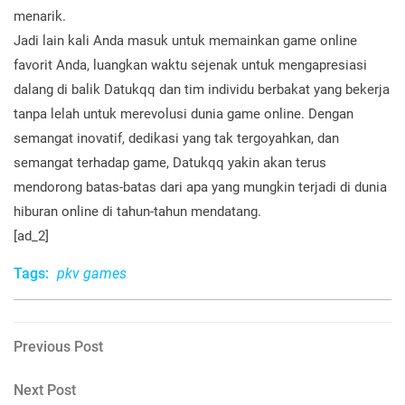
menarik.
Jadi lain kali Anda masuk untuk memainkan game online
favorit Anda, luangkan waktu sejenak untuk mengapresiasi
dalang di balik Datukqq dan tim individu berbakat yang bekerja
tanpa lelah untuk merevolusi dunia game online. Dengan
semangat inovatif, dedikasi yang tak tergoyahkan, dan
semangat terhadap game, Datukqq yakin akan terus
mendorong batas-batas dari apa yang mungkin terjadi di dunia
hiburan online di tahun-tahun mendatang.
[ad_2]
Tags:
pkv games
Post
Previous
Previous Post
Post
navigation
Next
Next Post