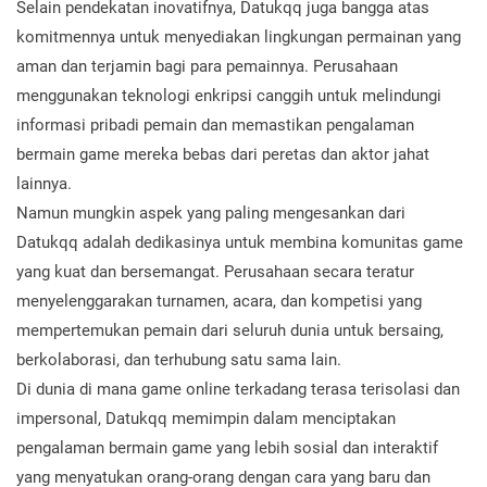
Selain pendekatan inovatifnya, Datukqq juga bangga atas
komitmennya untuk menyediakan lingkungan permainan yang
aman dan terjamin bagi para pemainnya. Perusahaan
menggunakan teknologi enkripsi canggih untuk melindungi
informasi pribadi pemain dan memastikan pengalaman
bermain game mereka bebas dari peretas dan aktor jahat
lainnya.
Namun mungkin aspek yang paling mengesankan dari
Datukqq adalah dedikasinya untuk membina komunitas game
yang kuat dan bersemangat. Perusahaan secara teratur
menyelenggarakan turnamen, acara, dan kompetisi yang
mempertemukan pemain dari seluruh dunia untuk bersaing,
berkolaborasi, dan terhubung satu sama lain.
Di dunia di mana game online terkadang terasa terisolasi dan
impersonal, Datukqq memimpin dalam menciptakan
pengalaman bermain game yang lebih sosial dan interaktif
yang menyatukan orang-orang dengan cara yang baru dan