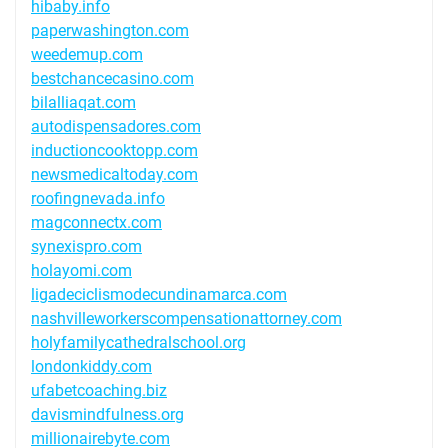
hibaby.info
paperwashington.com
weedemup.com
bestchancecasino.com
bilalliaqat.com
autodispensadores.com
inductioncooktopp.com
newsmedicaltoday.com
roofingnevada.info
magconnectx.com
synexispro.com
holayomi.com
ligadeciclismodecundinamarca.com
nashvilleworkerscompensationattorney.com
holyfamilycathedralschool.org
londonkiddy.com
ufabetcoaching.biz
davismindfulness.org
millionairebyte.com