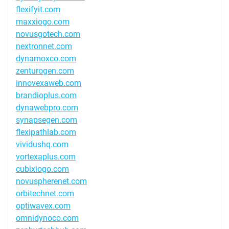
flexifyit.com
maxxiogo.com
novusgotech.com
nextronnet.com
dynamoxco.com
zenturogen.com
innovexaweb.com
brandioplus.com
dynawebpro.com
synapsegen.com
flexipathlab.com
vividushq.com
vortexaplus.com
cubixiogo.com
novuspherenet.com
orbitechnet.com
optiwavex.com
omnidynoco.com