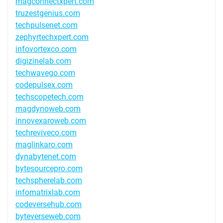
magconnectxpert.com
truzestgenius.com
techpulsenet.com
zephyrtechxpert.com
infovortexco.com
digizinelab.com
techwavego.com
codepulsex.com
techscopetech.com
magdynoweb.com
innovexaroweb.com
techreviveco.com
maglinkaro.com
dynabytenet.com
bytesourcepro.com
techspherelab.com
infomatrixlab.com
codeversehub.com
byteverseweb.com