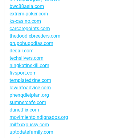
bwc88asia.com
extrem-poker.com
ks-casino.com
carcarepoints.com
thedoodlebreeders.com
grupohugodias.com
deqair.com
techsilvers.com
ningkatinskill.com
fivsport.com
templatedzine.com
lawinfoadvice.com
phenqdietplan.org
sumnercafe.com
dunetflix.com
movimientoindignados.org
milfxxxpussy.com
uptodatefamily.com