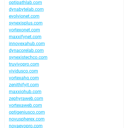
optipathlab.com
dynabytelab.com
evolvionet.com
synexisplus.com
vortexonet.com
maxxifynet.com
innovexahub.com
dynacorelab.com
synexistechco.com
truvivopro.com
vividusco.com
vortexahq.com
zenithifyit.com
maxxiohub.com
zephyraweb.com
vortexaweb.com
optigeniusco.com
novuspherex.com
novaevopro.com