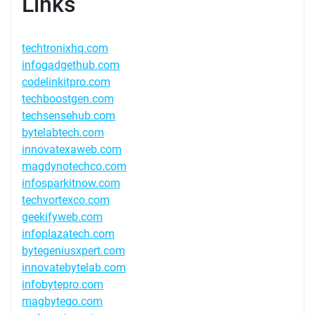
Links
techtronixhq.com
infogadgethub.com
codelinkitpro.com
techboostgen.com
techsensehub.com
bytelabtech.com
innovatexaweb.com
magdynotechco.com
infosparkitnow.com
techvortexco.com
geekifyweb.com
infoplazatech.com
bytegeniusxpert.com
innovatebytelab.com
infobytepro.com
magbytego.com