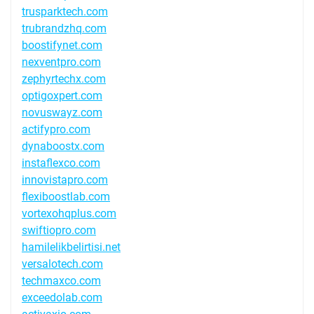
trusparktech.com
trubrandzhq.com
boostifynet.com
nexventpro.com
zephyrtechx.com
optigoxpert.com
novuswayz.com
actifypro.com
dynaboostx.com
instaflexco.com
innovistapro.com
flexiboostlab.com
vortexohqplus.com
swiftiopro.com
hamilelikbelirtisi.net
versalotech.com
techmaxco.com
exceedolab.com