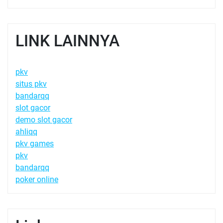
LINK LAINNYA
pkv
situs pkv
bandarqq
slot gacor
demo slot gacor
ahliqq
pkv games
pkv
bandarqq
poker online