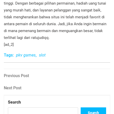
tinggi. Dengan berbagai pilihan permainan, hadiah uang tunai
yang murah hati, dan layanan pelanggan yang sangat baik,
tidak mengherankan bahwa situs ini telah menjadi favorit di
antara pemain di seluruh dunia. Jadi, jika Anda ingin bermain
di mana pemenang bermain dan menguangkan besar, tidak
terlihat lagi dari ratujudiqq.
[ad_2]
Tags:
pkv games
,
slot
Post
Previous
Previous Post
Post
navigation
Next
Next Post
Post
Search
Search