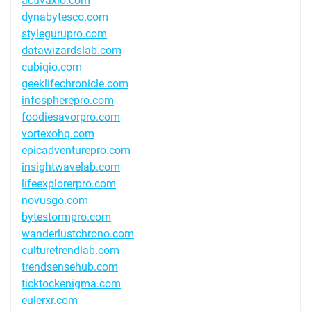
activaxio.com
dynabytesco.com
stylegurupro.com
datawizardslab.com
cubiqio.com
geeklifechronicle.com
infospherepro.com
foodiesavorpro.com
vortexohq.com
epicadventurepro.com
insightwavelab.com
lifeexplorerpro.com
novusgo.com
bytestormpro.com
wanderlustchrono.com
culturetrendlab.com
trendsensehub.com
ticktockenigma.com
eulerxr.com