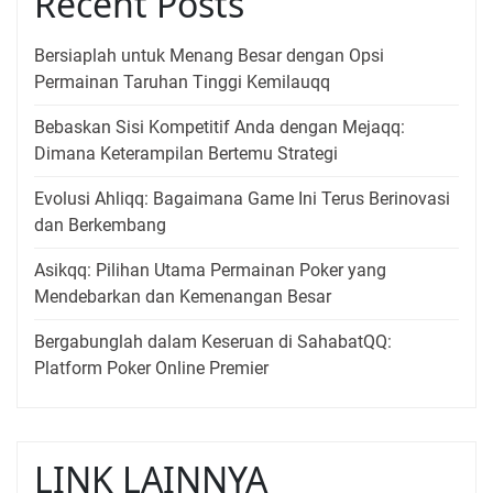
Recent Posts
Bersiaplah untuk Menang Besar dengan Opsi
Permainan Taruhan Tinggi Kemilauqq
Bebaskan Sisi Kompetitif Anda dengan Mejaqq:
Dimana Keterampilan Bertemu Strategi
Evolusi Ahliqq: Bagaimana Game Ini Terus Berinovasi
dan Berkembang
Asikqq: Pilihan Utama Permainan Poker yang
Mendebarkan dan Kemenangan Besar
Bergabunglah dalam Keseruan di SahabatQQ:
Platform Poker Online Premier
LINK LAINNYA