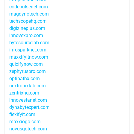
codepulsenet.com
magdynotech.com
techscopehq.com
digizineplus.com
innovexaro.com
bytesourcelab.com
infosparknet.com
maxxifyitnow.com
quixifynow.com
zephyruspro.com
optipathx.com
nextronixlab.com
zentrixhq.com
innovestanet.com
dynabytexpert.com
flexifyit.com
maxxiogo.com
novusgotech.com