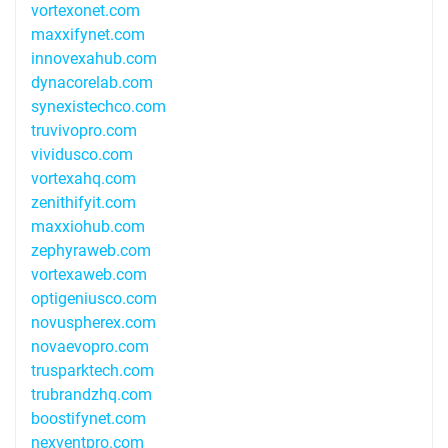
vortexonet.com
maxxifynet.com
innovexahub.com
dynacorelab.com
synexistechco.com
truvivopro.com
vividusco.com
vortexahq.com
zenithifyit.com
maxxiohub.com
zephyraweb.com
vortexaweb.com
optigeniusco.com
novuspherex.com
novaevopro.com
trusparktech.com
trubrandzhq.com
boostifynet.com
nexventpro.com