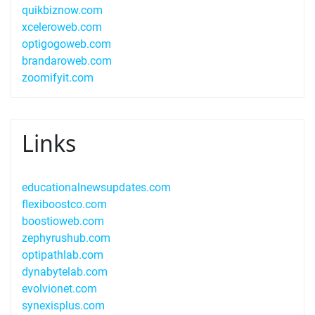
quikbiznow.com
xceleroweb.com
optigogoweb.com
brandaroweb.com
zoomifyit.com
Links
educationalnewsupdates.com
flexiboostco.com
boostioweb.com
zephyrushub.com
optipathlab.com
dynabytelab.com
evolvionet.com
synexisplus.com