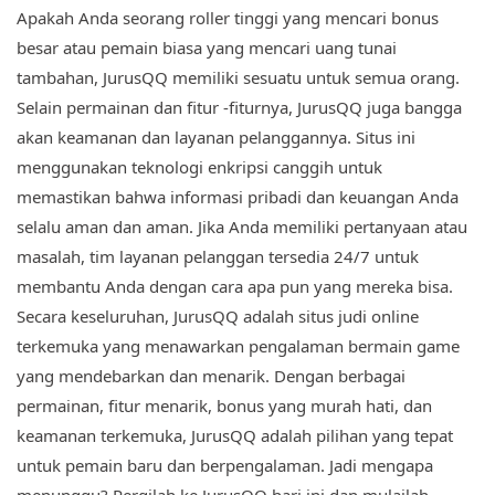
Apakah Anda seorang roller tinggi yang mencari bonus
besar atau pemain biasa yang mencari uang tunai
tambahan, JurusQQ memiliki sesuatu untuk semua orang.
Selain permainan dan fitur -fiturnya, JurusQQ juga bangga
akan keamanan dan layanan pelanggannya. Situs ini
menggunakan teknologi enkripsi canggih untuk
memastikan bahwa informasi pribadi dan keuangan Anda
selalu aman dan aman. Jika Anda memiliki pertanyaan atau
masalah, tim layanan pelanggan tersedia 24/7 untuk
membantu Anda dengan cara apa pun yang mereka bisa.
Secara keseluruhan, JurusQQ adalah situs judi online
terkemuka yang menawarkan pengalaman bermain game
yang mendebarkan dan menarik. Dengan berbagai
permainan, fitur menarik, bonus yang murah hati, dan
keamanan terkemuka, JurusQQ adalah pilihan yang tepat
untuk pemain baru dan berpengalaman. Jadi mengapa