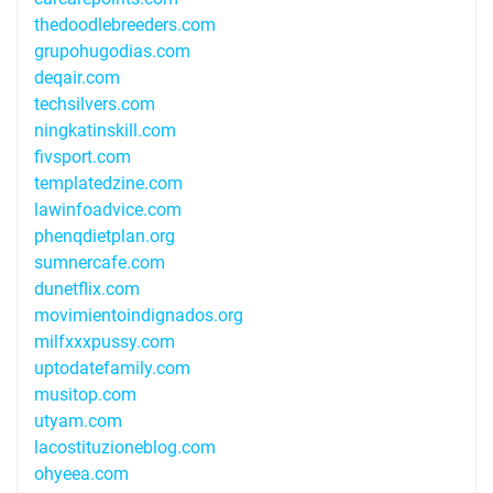
thedoodlebreeders.com
grupohugodias.com
deqair.com
techsilvers.com
ningkatinskill.com
fivsport.com
templatedzine.com
lawinfoadvice.com
phenqdietplan.org
sumnercafe.com
dunetflix.com
movimientoindignados.org
milfxxxpussy.com
uptodatefamily.com
musitop.com
utyam.com
lacostituzioneblog.com
ohyeea.com