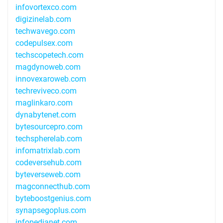
infovortexco.com
digizinelab.com
techwavego.com
codepulsex.com
techscopetech.com
magdynoweb.com
innovexaroweb.com
techreviveco.com
maglinkaro.com
dynabytenet.com
bytesourcepro.com
techspherelab.com
infomatrixlab.com
codeversehub.com
byteverseweb.com
magconnecthub.com
byteboostgenius.com
synapsegoplus.com
infopedianet.com