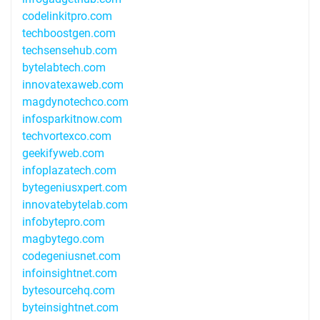
codelinkitpro.com
techboostgen.com
techsensehub.com
bytelabtech.com
innovatexaweb.com
magdynotechco.com
infosparkitnow.com
techvortexco.com
geekifyweb.com
infoplazatech.com
bytegeniusxpert.com
innovatebytelab.com
infobytepro.com
magbytego.com
codegeniusnet.com
infoinsightnet.com
bytesourcehq.com
byteinsightnet.com