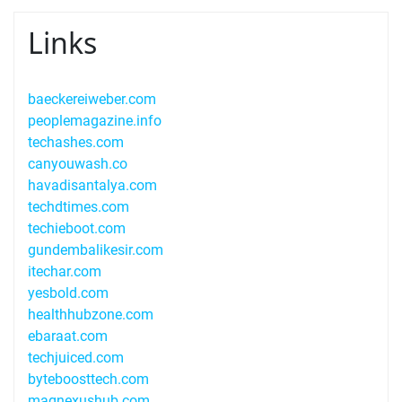
Links
baeckereiweber.com
peoplemagazine.info
techashes.com
canyouwash.co
havadisantalya.com
techdtimes.com
techieboot.com
gundembalikesir.com
itechar.com
yesbold.com
healthhubzone.com
ebaraat.com
techjuiced.com
byteboosttech.com
magnexushub.com