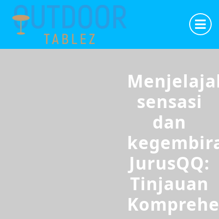
Skip
to
O
M
content
Menjelaja
sensasi
dan
kegembir
JurusQQ:
Tinjauan
Komprehe