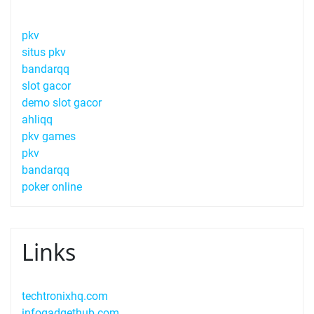
pkv
situs pkv
bandarqq
slot gacor
demo slot gacor
ahliqq
pkv games
pkv
bandarqq
poker online
Links
techtronixhq.com
infogadgethub.com