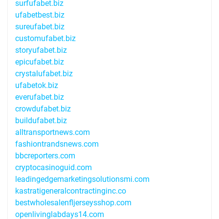
surfufabet.biz
ufabetbest.biz
sureufabet.biz
customufabet.biz
storyufabet.biz
epicufabet.biz
crystalufabet.biz
ufabetok.biz
everufabet.biz
crowdufabet.biz
buildufabet.biz
alltransportnews.com
fashiontrandsnews.com
bbcreporters.com
cryptocasinoguid.com
leadingedgemarketingsolutionsmi.com
kastratigeneralcontractinginc.co
bestwholesalenfljerseysshop.com
openlivinglabdays14.com