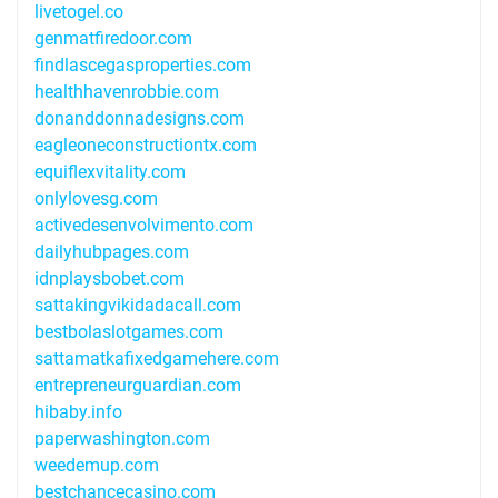
livetogel.co
genmatfiredoor.com
findlascegasproperties.com
healthhavenrobbie.com
donanddonnadesigns.com
eagleoneconstructiontx.com
equiflexvitality.com
onlylovesg.com
activedesenvolvimento.com
dailyhubpages.com
idnplaysbobet.com
sattakingvikidadacall.com
bestbolaslotgames.com
sattamatkafixedgamehere.com
entrepreneurguardian.com
hibaby.info
paperwashington.com
weedemup.com
bestchancecasino.com