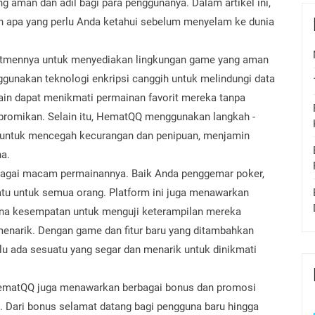
aman dan adil bagi para penggunanya. Dalam artikel ini,
 apa yang perlu Anda ketahui sebelum menyelam ke dunia
tmennya untuk menyediakan lingkungan game yang aman
ggunakan teknologi enkripsi canggih untuk melindungi data
in dapat menikmati permainan favorit mereka tanpa
mpromikan. Selain itu, HematQQ menggunakan langkah -
 untuk mencegah kecurangan dan penipuan, menjamin
a.
bagai macam permainannya. Baik Anda penggemar poker,
tu untuk semua orang. Platform ini juga menawarkan
una kesempatan untuk menguji keterampilan mereka
narik. Dengan game dan fitur baru yang ditambahkan
u ada sesuatu yang segar dan menarik untuk dinikmati
HematQQ juga menawarkan berbagai bonus dan promosi
 Dari bonus selamat datang bagi pengguna baru hingga