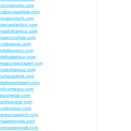
infomatrixhq.com
cubixiosparklab.com
novaevotech.com
innovextechco.com
maglinkgenius.com
magcircuitlab.com
codewavex.com
byteboostco.com
elektrabyteco.com
magconnectxpert.com
truzestgenius.com
techpulsenet.com
zephyrtechxpert.com
infovortexco.com
digizinelab.com
techwavego.com
codepulsex.com
techscopetech.com
magdynoweb.com
innovexaroweb.com