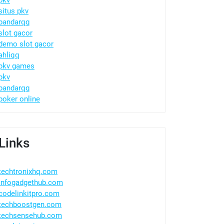
pkv
situs pkv
bandarqq
slot gacor
demo slot gacor
ahliqq
pkv games
pkv
bandarqq
poker online
Links
techtronixhq.com
infogadgethub.com
codelinkitpro.com
techboostgen.com
techsensehub.com