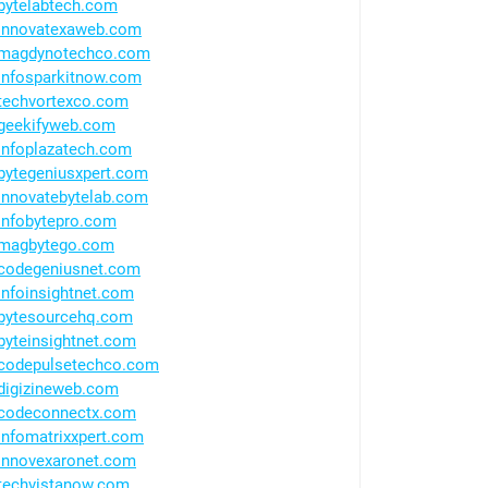
bytelabtech.com
innovatexaweb.com
magdynotechco.com
infosparkitnow.com
techvortexco.com
geekifyweb.com
infoplazatech.com
bytegeniusxpert.com
innovatebytelab.com
infobytepro.com
magbytego.com
codegeniusnet.com
infoinsightnet.com
bytesourcehq.com
byteinsightnet.com
codepulsetechco.com
digizineweb.com
codeconnectx.com
infomatrixxpert.com
innovexaronet.com
techvistanow.com