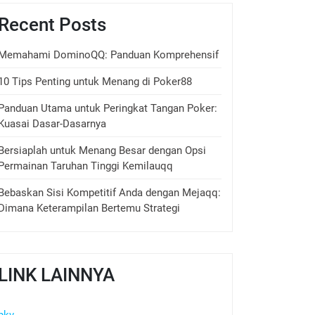
Recent Posts
Memahami DominoQQ: Panduan Komprehensif
10 Tips Penting untuk Menang di Poker88
Panduan Utama untuk Peringkat Tangan Poker:
Kuasai Dasar-Dasarnya
Bersiaplah untuk Menang Besar dengan Opsi
Permainan Taruhan Tinggi Kemilauqq
Bebaskan Sisi Kompetitif Anda dengan Mejaqq:
Dimana Keterampilan Bertemu Strategi
LINK LAINNYA