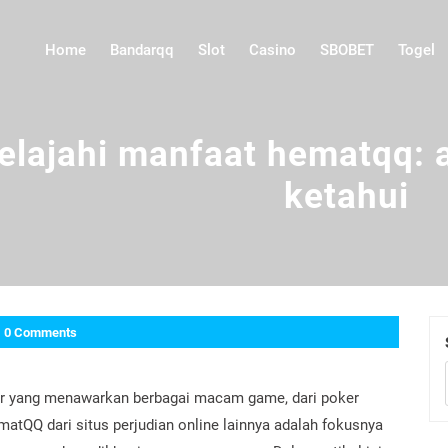
Home
Bandarqq
Slot
Casino
SBOBET
Togel
elajahi manfaat hematqq: 
ketahui
0 Comments
er yang menawarkan berbagai macam game, dari poker
tQQ dari situs perjudian online lainnya adalah fokusnya