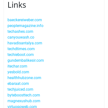
Links
baeckereiweber.com
peoplemagazine.info
techashes.com
canyouwash.co
havadisantalya.com
techdtimes.com
techieboot.com
gundembalikesir.com
itechar.com
yesbold.com
healthhubzone.com
ebaraat.com
techjuiced.com
byteboosttech.com
magnexushub.com
virtuogoweb.com