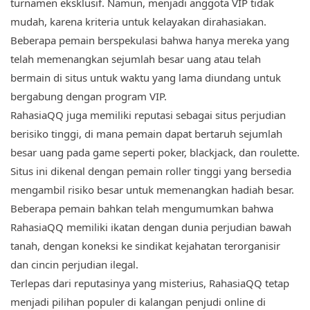
turnamen eksklusif. Namun, menjadi anggota VIP tidak
mudah, karena kriteria untuk kelayakan dirahasiakan.
Beberapa pemain berspekulasi bahwa hanya mereka yang
telah memenangkan sejumlah besar uang atau telah
bermain di situs untuk waktu yang lama diundang untuk
bergabung dengan program VIP.
RahasiaQQ juga memiliki reputasi sebagai situs perjudian
berisiko tinggi, di mana pemain dapat bertaruh sejumlah
besar uang pada game seperti poker, blackjack, dan roulette.
Situs ini dikenal dengan pemain roller tinggi yang bersedia
mengambil risiko besar untuk memenangkan hadiah besar.
Beberapa pemain bahkan telah mengumumkan bahwa
RahasiaQQ memiliki ikatan dengan dunia perjudian bawah
tanah, dengan koneksi ke sindikat kejahatan terorganisir
dan cincin perjudian ilegal.
Terlepas dari reputasinya yang misterius, RahasiaQQ tetap
menjadi pilihan populer di kalangan penjudi online di