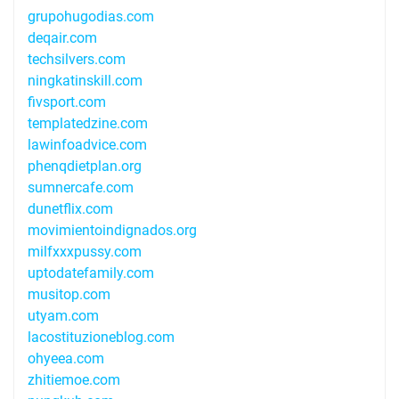
grupohugodias.com
deqair.com
techsilvers.com
ningkatinskill.com
fivsport.com
templatedzine.com
lawinfoadvice.com
phenqdietplan.org
sumnercafe.com
dunetflix.com
movimientoindignados.org
milfxxxpussy.com
uptodatefamily.com
musitop.com
utyam.com
lacostituzioneblog.com
ohyeea.com
zhitiemoe.com