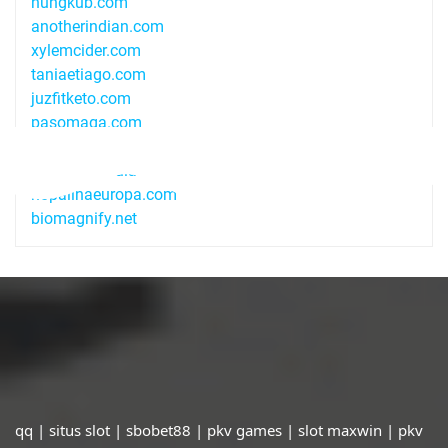
nungkub.com
anotherindian.com
xylemcider.com
taniaetiago.com
juzfitketo.com
pasomaga.com
impactgardencbdgummies.org
naturesstimulantcbd.net
nopalinaeuropa.com
biomagnify.net
qq
|
situs slot
|
sbobet88
|
pkv games
|
slot maxwin
|
pkv