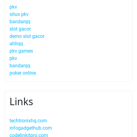
pkv
situs pkv
bandarqq
slot gacor
demo slot gacor
ahliqq
pkv games
pkv
bandarqq
poker online
Links
techtronixhq.com
infogadgethub.com
codelinkitpro.com