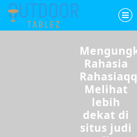
Skip
to
O
M
content
Mengung
Rahasia
Rahasiaqq
Melihat
lebih
dekat di
situs judi