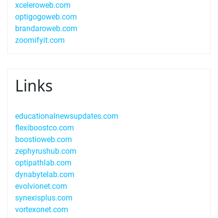
xceleroweb.com
optigogoweb.com
brandaroweb.com
zoomifyit.com
Links
educationalnewsupdates.com
flexiboostco.com
boostioweb.com
zephyrushub.com
optipathlab.com
dynabytelab.com
evolvionet.com
synexisplus.com
vortexonet.com