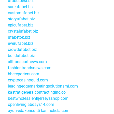
ufabetbest.biz
sureufabet.biz
customufabet.biz
storyufabet.biz
epicufabet.biz
crystalufabet.biz
ufabetok.biz
everufabet.biz
crowdufabet.biz
buildufabet.biz
alltransportnews.com
fashiontrandsnews.com
bbcreporters.com
cryptocasinoguid.com
leadingedgemarketingsolutionsmi.com
kastratigeneralcontractinginc.co
bestwholesalenfljerseysshop.com
openlivinglabdays14.com
ayurvedakonsultti-kari-nokela.com