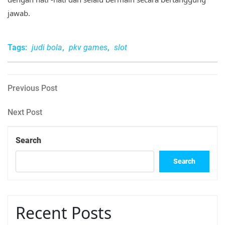
jawab.
Tags:
judi bola
,
pkv games
,
slot
Post
Previous
Previous Post
Post
navigation
Next
Next Post
Post
Search
Search
Recent Posts