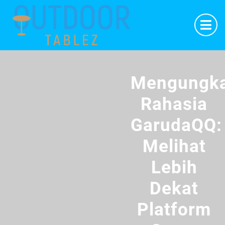
Skip
to
O
M
content
Mengungk
Rahasia
GarudaQQ:
Melihat
Lebih
Dekat
Platform