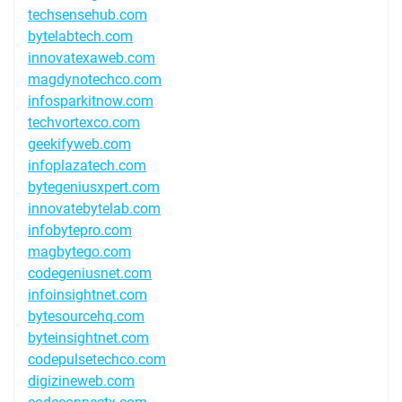
techsensehub.com
bytelabtech.com
innovatexaweb.com
magdynotechco.com
infosparkitnow.com
techvortexco.com
geekifyweb.com
infoplazatech.com
bytegeniusxpert.com
innovatebytelab.com
infobytepro.com
magbytego.com
codegeniusnet.com
infoinsightnet.com
bytesourcehq.com
byteinsightnet.com
codepulsetechco.com
digizineweb.com