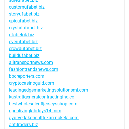
sureufabet.biz
customufabet.biz
storyufabet.biz
epicufabet.biz
crystalufabet.biz
ufabetok.biz
everufabet.biz
crowdufabet.biz
buildufabet.biz
alltransportnews.com
fashiontrandsnews.com
bbcreporters.com
cryptocasinoguid.com
leadingedgemarketingsolutionsmi.com
kastratigeneralcontractinginc.co
bestwholesalenfljerseysshop.com
openlivinglabdays14.com
ayurvedakonsultti-kari-nokela.com
antitraders.biz