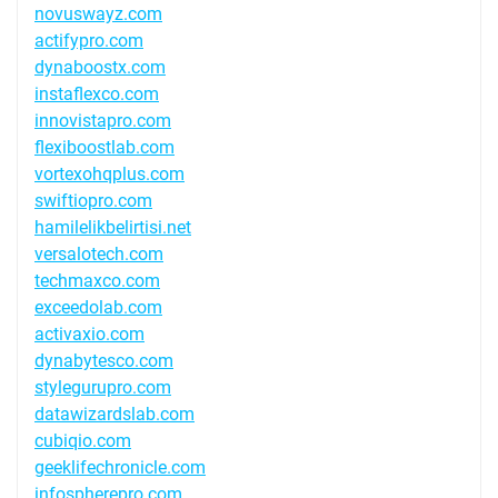
novuswayz.com
actifypro.com
dynaboostx.com
instaflexco.com
innovistapro.com
flexiboostlab.com
vortexohqplus.com
swiftiopro.com
hamilelikbelirtisi.net
versalotech.com
techmaxco.com
exceedolab.com
activaxio.com
dynabytesco.com
stylegurupro.com
datawizardslab.com
cubiqio.com
geeklifechronicle.com
infospherepro.com