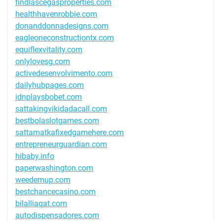
findlascegasproperties.com
healthhavenrobbie.com
donanddonnadesigns.com
eagleoneconstructiontx.com
equiflexvitality.com
onlylovesg.com
activedesenvolvimento.com
dailyhubpages.com
idnplaysbobet.com
sattakingvikidadacall.com
bestbolaslotgames.com
sattamatkafixedgamehere.com
entrepreneurguardian.com
hibaby.info
paperwashington.com
weedemup.com
bestchancecasino.com
bilalliaqat.com
autodispensadores.com