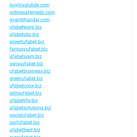
buyliraglutide.com
onlinesafemeds.com
gyanibhandar.com
ufabetwarp.biz
ufabetclip.biz
expertufabet.biz
fantasyufabet.biz
ufabetsiam.biz
swissufabet.biz
ufabetbusiness.biz
greenufabet.biz
ufabetcolor.biz
extraufabet.biz
ufabetlife.biz
ufabetsolutions.biz
socialufabet.biz
surfufabet.biz
ufabetbest.biz