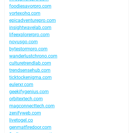
foodiesavorpro.com
vortexohq.com
epicadventurepro.com
insightwavelab.com
lifeexplorerpro.com
novusgo.com
bytestormpro.com
wanderlustchrono.com
culturetrendlab.com
trendsensehub.com
ticktockenigma.com
eulerxr.com
geekifygenius.com
orbitextech.com
magconnecttech.com
zenifyweb.com
livetogel.co
genmatfiredoor.com