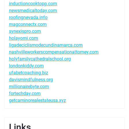
inductioncooktopp.com
newsmedicaltoday.com
roofingnevada.info
magconnectx.com
synexispro.com
holayomi.com
ligadeciclismodecundinamarca.com
nashvilleworkerscompensationattorney.com
holyfamilycathedralschool.org
londonkiddy.com
ufabetcoaching.biz
davismindfulness.org
millionairebyte.com
fortechday.com
getcaminorealestateusa.xyz
Links