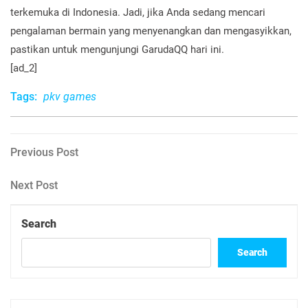
terkemuka di Indonesia. Jadi, jika Anda sedang mencari
pengalaman bermain yang menyenangkan dan mengasyikkan,
pastikan untuk mengunjungi GarudaQQ hari ini.
[ad_2]
Tags:
pkv games
Post
Previous
Previous Post
Post
navigation
Next
Next Post
Post
Search
Search