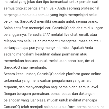
instruksi yang jelas dan tips bermanfaat untuk pemain dari
semua tingkat pengalaman. Baik Anda seorang profesional
berpengalaman atau pemula yang ingin mempelajari seluk
beluknya, GarudaQQ memiliki sesuatu untuk semua orang.
Salah satu fitur menonjol dari GarudaQQ adalah tim dukungan
pelanggannya. Tersedia 24/7 melalui live chat, email, atau
telepon, tim selalu siap membantu mengatasi masalah atau
pertanyaan apa pun yang mungkin timbul. Apakah Anda
sedang mengalami kesulitan dalam permainan atau
memerlukan bantuan untuk melakukan penarikan, tim di
GarudaQQ siap membantu.
Secara keseluruhan, GarudaQQ adalah platform game online
terkemuka yang menawarkan pengalaman yang aman,
terjamin, dan menyenangkan bagi pemain dari semua level.
Dengan beragam permainan, bonus besar, dan dukungan
pelanggan yang luar biasa, mudah untuk melihat mengapa
GarudaQQ telah menjadi salah satu platform permainan online