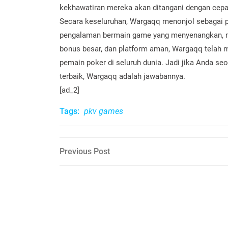
kekhawatiran mereka akan ditangani dengan cepat
Secara keseluruhan, Wargaqq menonjol sebagai p
pengalaman bermain game yang menyenangkan, m
bonus besar, dan platform aman, Wargaqq telah m
pemain poker di seluruh dunia. Jadi jika Anda 
terbaik, Wargaqq adalah jawabannya.
[ad_2]
Tags:
pkv games
Post
Previous
Previous Post
Post
navigation