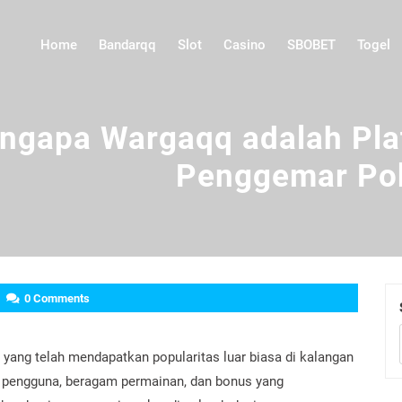
Home
Bandarqq
Slot
Casino
SBOBET
Togel
ngapa Wargaqq adalah Plat
Penggemar Po
0 Comments
yang telah mendapatkan popularitas luar biasa di kalangan
pengguna, beragam permainan, dan bonus yang