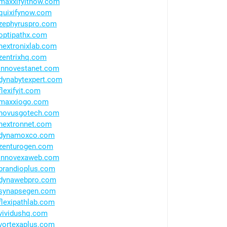
maxxifyitnow.com
quixifynow.com
zephyruspro.com
optipathx.com
nextronixlab.com
zentrixhq.com
innovestanet.com
dynabytexpert.com
flexifyit.com
maxxiogo.com
novusgotech.com
nextronnet.com
dynamoxco.com
zenturogen.com
innovexaweb.com
brandioplus.com
dynawebpro.com
synapsegen.com
flexipathlab.com
vividushq.com
vortexaplus.com