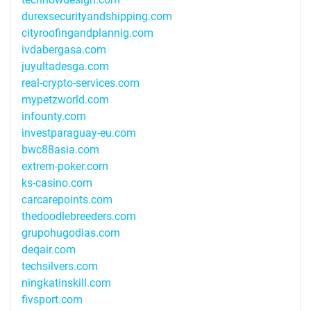
durexsecurityandshipping.com
cityroofingandplannig.com
ivdabergasa.com
juyultadesga.com
real-crypto-services.com
mypetzworld.com
infounty.com
investparaguay-eu.com
bwc88asia.com
extrem-poker.com
ks-casino.com
carcarepoints.com
thedoodlebreeders.com
grupohugodias.com
deqair.com
techsilvers.com
ningkatinskill.com
fivsport.com