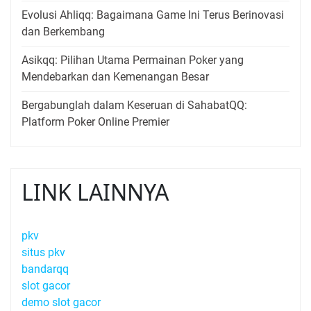
Evolusi Ahliqq: Bagaimana Game Ini Terus Berinovasi
dan Berkembang
Asikqq: Pilihan Utama Permainan Poker yang
Mendebarkan dan Kemenangan Besar
Bergabunglah dalam Keseruan di SahabatQQ:
Platform Poker Online Premier
LINK LAINNYA
pkv
situs pkv
bandarqq
slot gacor
demo slot gacor