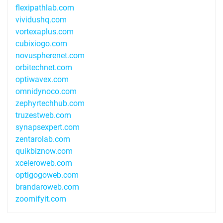
flexipathlab.com
vividushq.com
vortexaplus.com
cubixiogo.com
novuspherenet.com
orbitechnet.com
optiwavex.com
omnidynoco.com
zephyrtechhub.com
truzestweb.com
synapsexpert.com
zentarolab.com
quikbiznow.com
xceleroweb.com
optigogoweb.com
brandaroweb.com
zoomifyit.com