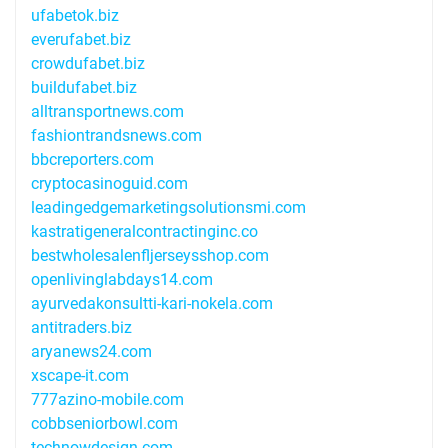
ufabetok.biz
everufabet.biz
crowdufabet.biz
buildufabet.biz
alltransportnews.com
fashiontrandsnews.com
bbcreporters.com
cryptocasinoguid.com
leadingedgemarketingsolutionsmi.com
kastratigeneralcontractinginc.co
bestwholesalenfljerseysshop.com
openlivinglabdays14.com
ayurvedakonsultti-kari-nokela.com
antitraders.biz
aryanews24.com
xscape-it.com
777azino-mobile.com
cobbseniorbowl.com
technowdesign.com