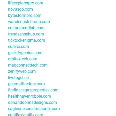
lifeexplorerpro.com
novusgo.com
bytestormpro.com
wanderlustchrono.com
culturetrendlab.com
trendsensehub.com
ticktockenigma.com
eulerxr.com
geekifygenius.com
orbitextech.com
magconnecttech.com
zenifyweb.com
livetogel.co
genmatfiredoor.com
findlascegasproperties.com
healthhavenrobbie.com
donanddonnadesigns.com
eagleoneconstructiontx.com
equiflexvitality.com