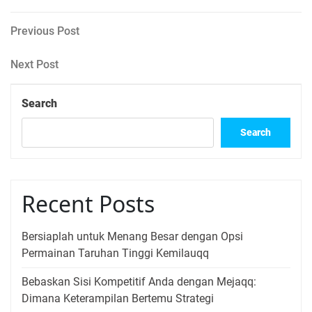
Post
Previous
Previous Post
Post
navigation
Next
Next Post
Post
Search
Search
Recent Posts
Bersiaplah untuk Menang Besar dengan Opsi
Permainan Taruhan Tinggi Kemilauqq
Bebaskan Sisi Kompetitif Anda dengan Mejaqq:
Dimana Keterampilan Bertemu Strategi