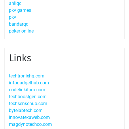
ahliqq
pkv games
pkv
bandarqq
poker online
Links
techtronixhq.com
infogadgethub.com
codelinkitpro.com
techboostgen.com
techsensehub.com
bytelabtech.com
innovatexaweb.com
magdynotechco.com