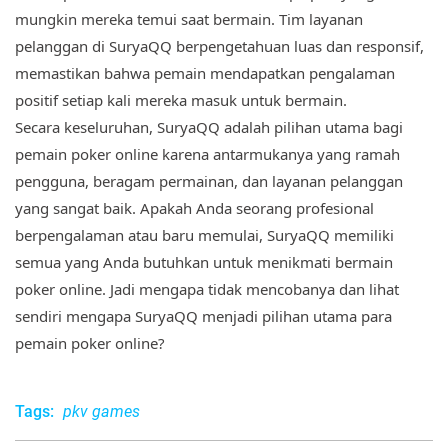
mungkin mereka temui saat bermain. Tim layanan
pelanggan di SuryaQQ berpengetahuan luas dan responsif,
memastikan bahwa pemain mendapatkan pengalaman
positif setiap kali mereka masuk untuk bermain.
Secara keseluruhan, SuryaQQ adalah pilihan utama bagi
pemain poker online karena antarmukanya yang ramah
pengguna, beragam permainan, dan layanan pelanggan
yang sangat baik. Apakah Anda seorang profesional
berpengalaman atau baru memulai, SuryaQQ memiliki
semua yang Anda butuhkan untuk menikmati bermain
poker online. Jadi mengapa tidak mencobanya dan lihat
sendiri mengapa SuryaQQ menjadi pilihan utama para
pemain poker online?
Tags:
pkv games