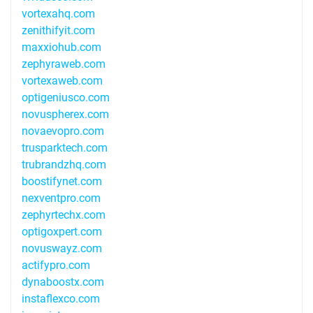
vortexahq.com
zenithifyit.com
maxxiohub.com
zephyraweb.com
vortexaweb.com
optigeniusco.com
novuspherex.com
novaevopro.com
trusparktech.com
trubrandzhq.com
boostifynet.com
nexventpro.com
zephyrtechx.com
optigoxpert.com
novuswayz.com
actifypro.com
dynaboostx.com
instaflexco.com