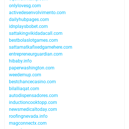
onlylovesg.com
activedesenvolvimento.com
dailyhubpages.com
idnplaysbobet.com
sattakingvikidadacall.com
bestbolaslotgames.com
sattamatkafixedgamehere.com
entrepreneurguardian.com
hibaby.info
paperwashington.com
weedemup.com
bestchancecasino.com
bilalliaqat.com
autodispensadores.com
inductioncooktopp.com
newsmedicaltoday.com
roofingnevada.info
magconnectx.com