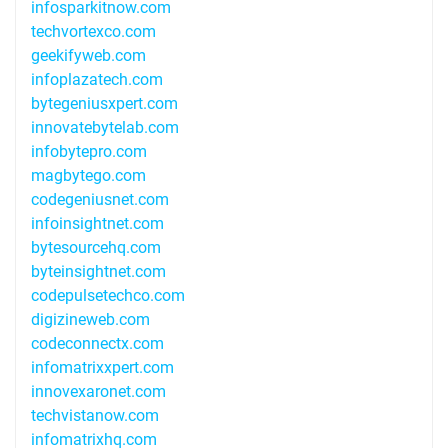
infosparkitnow.com
techvortexco.com
geekifyweb.com
infoplazatech.com
bytegeniusxpert.com
innovatebytelab.com
infobytepro.com
magbytego.com
codegeniusnet.com
infoinsightnet.com
bytesourcehq.com
byteinsightnet.com
codepulsetechco.com
digizineweb.com
codeconnectx.com
infomatrixxpert.com
innovexaronet.com
techvistanow.com
infomatrixhq.com