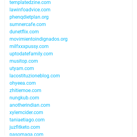
templatedzine.com
lawinfoadvice.com
phenqdietplan.org
sumnercafe.com
dunetflix.com
movimientoindignados.org
milfxxxpussy.com
uptodatefamily.com
musitop.com
utyam.com
lacostituzioneblog.com
ohyeea.com
zhitiemoe.com
nungkub.com
anotherindian.com
xylemcider.com
taniaetiago.com
juzfitketo.com
pasomaga.com