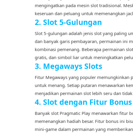
mengingatkan pada mesin slot tradisional. Mes
keseruan dan peluang untuk memenangkan jack
2.
Slot 5-Gulungan
Slot 5-gulungan adalah jenis slot yang paling
dan banyak garis pembayaran, permainan ini 
kombinasi pemenang. Beberapa permainan slot 
gratis, dan simbol liar untuk meningkatkan pe
3.
Megaways Slots
Fitur Megaways yang populer memungkinkan p
untuk menang. Setiap putaran menawarkan ke
menjadikan permainan slot lebih seru dan tidak
4.
Slot dengan Fitur Bonus
Banyak slot Pragmatic Play menawarkan fitur 
memenangkan hadiah besar. Fitur bonus ini bi
mini-game dalam permainan yang memberikan