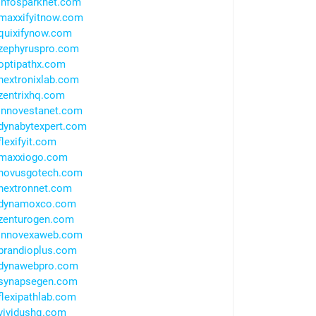
infosparknet.com
maxxifyitnow.com
quixifynow.com
zephyruspro.com
optipathx.com
nextronixlab.com
zentrixhq.com
innovestanet.com
dynabytexpert.com
flexifyit.com
maxxiogo.com
novusgotech.com
nextronnet.com
dynamoxco.com
zenturogen.com
innovexaweb.com
brandioplus.com
dynawebpro.com
synapsegen.com
flexipathlab.com
vividushq.com