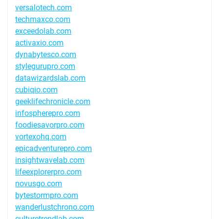
versalotech.com
techmaxco.com
exceedolab.com
activaxio.com
dynabytesco.com
stylegurupro.com
datawizardslab.com
cubiqio.com
geeklifechronicle.com
infospherepro.com
foodiesavorpro.com
vortexohq.com
epicadventurepro.com
insightwavelab.com
lifeexplorerpro.com
novusgo.com
bytestormpro.com
wanderlustchrono.com
culturetrendlab.com