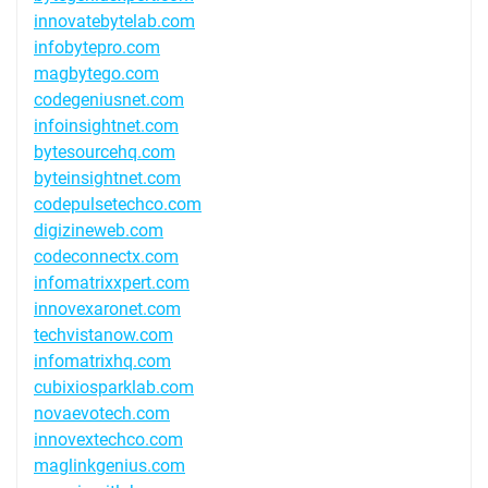
innovatebytelab.com
infobytepro.com
magbytego.com
codegeniusnet.com
infoinsightnet.com
bytesourcehq.com
byteinsightnet.com
codepulsetechco.com
digizineweb.com
codeconnectx.com
infomatrixxpert.com
innovexaronet.com
techvistanow.com
infomatrixhq.com
cubixiosparklab.com
novaevotech.com
innovextechco.com
maglinkgenius.com