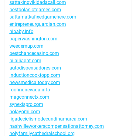
sattakingvikidadacall.com
bestbolaslotgames.com
sattamatkafixedgamehere.com
entrepreneurguardian.com
hibaby.info
paperwashington.com
weedemup.com
bestchancecasino.com
bilalliaqat.com
autodispensadores.com
inductioncooktopp.com
newsmedicaltoday.com
roofingnevada.info
magconnectx.com
synexispro.com
holayomi.com
ligadeciclismodecundinamarca.com
nashvilleworkerscompensationattorney.com
holyfamilycathedralschool.org