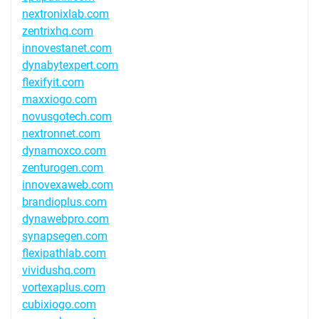
nextronixlab.com
zentrixhq.com
innovestanet.com
dynabytexpert.com
flexifyit.com
maxxiogo.com
novusgotech.com
nextronnet.com
dynamoxco.com
zenturogen.com
innovexaweb.com
brandioplus.com
dynawebpro.com
synapsegen.com
flexipathlab.com
vividushq.com
vortexaplus.com
cubixiogo.com