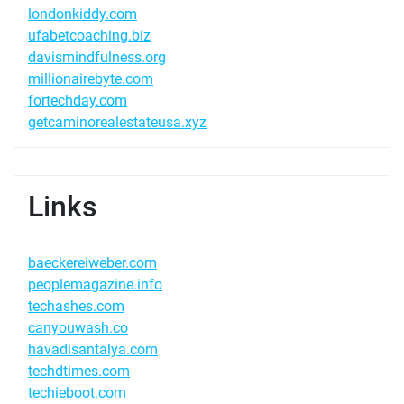
londonkiddy.com
ufabetcoaching.biz
davismindfulness.org
millionairebyte.com
fortechday.com
getcaminorealestateusa.xyz
Links
baeckereiweber.com
peoplemagazine.info
techashes.com
canyouwash.co
havadisantalya.com
techdtimes.com
techieboot.com