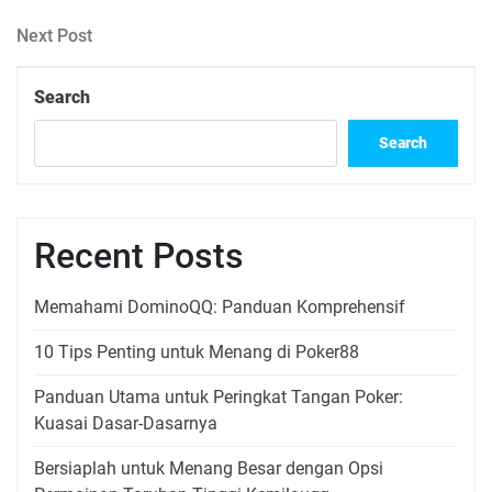
Post
navigation
Next
Next Post
Post
Search
Search
Recent Posts
Memahami DominoQQ: Panduan Komprehensif
10 Tips Penting untuk Menang di Poker88
Panduan Utama untuk Peringkat Tangan Poker:
Kuasai Dasar-Dasarnya
Bersiaplah untuk Menang Besar dengan Opsi