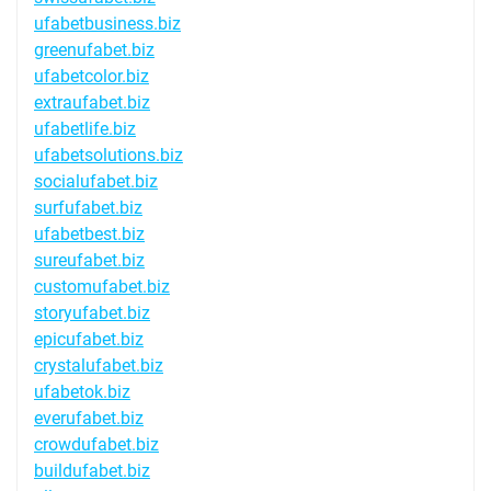
ufabetbusiness.biz
greenufabet.biz
ufabetcolor.biz
extraufabet.biz
ufabetlife.biz
ufabetsolutions.biz
socialufabet.biz
surfufabet.biz
ufabetbest.biz
sureufabet.biz
customufabet.biz
storyufabet.biz
epicufabet.biz
crystalufabet.biz
ufabetok.biz
everufabet.biz
crowdufabet.biz
buildufabet.biz