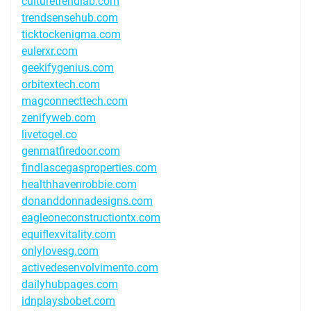
culturetrendlab.com
trendsensehub.com
ticktockenigma.com
eulerxr.com
geekifygenius.com
orbitextech.com
magconnecttech.com
zenifyweb.com
livetogel.co
genmatfiredoor.com
findlascegasproperties.com
healthhavenrobbie.com
donanddonnadesigns.com
eagleoneconstructiontx.com
equiflexvitality.com
onlylovesg.com
activedesenvolvimento.com
dailyhubpages.com
idnplaysbobet.com