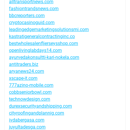
alltransportnews.com
fashiontrandsnews.com
bbcreporters.com
cryptocasinoguid.com
leadingedgemarketingsolutionsmi.com
kastratigeneralcontractinginc.co
bestwholesalenfljerseysshop.com
openlivinglabdays14.com
ayurvedakonsultti-kari-nokela.com
antitraders.biz
aryanews24.com
xscape-it.com
777azino-mobile.com
cobbseniorbowl.com
technowdesign.com
durexsecurityandshipping.com
cityroofingandplannig.com
ivdabergasa.com
juyultadesga.com