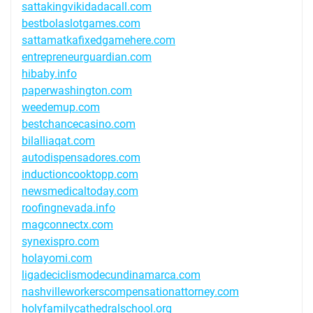
sattakingvikidadacall.com
bestbolaslotgames.com
sattamatkafixedgamehere.com
entrepreneurguardian.com
hibaby.info
paperwashington.com
weedemup.com
bestchancecasino.com
bilalliaqat.com
autodispensadores.com
inductioncooktopp.com
newsmedicaltoday.com
roofingnevada.info
magconnectx.com
synexispro.com
holayomi.com
ligadeciclismodecundinamarca.com
nashvilleworkerscompensationattorney.com
holyfamilycathedralschool.org