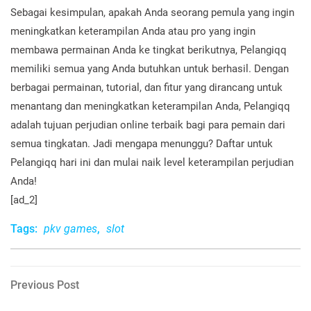
Sebagai kesimpulan, apakah Anda seorang pemula yang ingin
meningkatkan keterampilan Anda atau pro yang ingin
membawa permainan Anda ke tingkat berikutnya, Pelangiqq
memiliki semua yang Anda butuhkan untuk berhasil. Dengan
berbagai permainan, tutorial, dan fitur yang dirancang untuk
menantang dan meningkatkan keterampilan Anda, Pelangiqq
adalah tujuan perjudian online terbaik bagi para pemain dari
semua tingkatan. Jadi mengapa menunggu? Daftar untuk
Pelangiqq hari ini dan mulai naik level keterampilan perjudian
Anda!
[ad_2]
Tags:
pkv games
,
slot
Post
Previous
Previous Post
Post