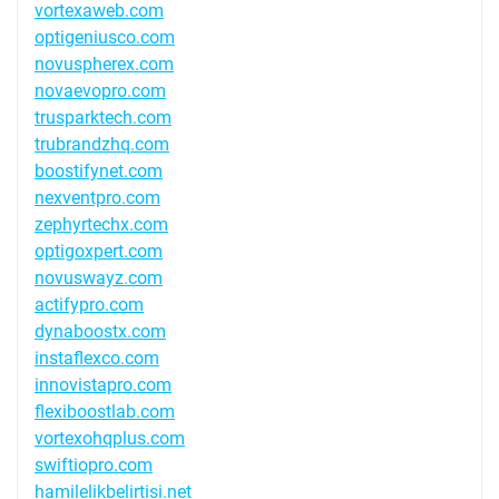
vortexaweb.com
optigeniusco.com
novuspherex.com
novaevopro.com
trusparktech.com
trubrandzhq.com
boostifynet.com
nexventpro.com
zephyrtechx.com
optigoxpert.com
novuswayz.com
actifypro.com
dynaboostx.com
instaflexco.com
innovistapro.com
flexiboostlab.com
vortexohqplus.com
swiftiopro.com
hamilelikbelirtisi.net