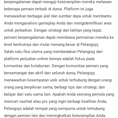
berpengalaman dapat menguji keterampilan mereka melawan
beberapa pemain terbaik di dunia. Platform ini juga
menawarkan berbagai alat dan sumber daya untuk membantu
Anda menganalisis gameplay Anda dan mengidentifikasi area
untuk perbaikan. Dengan strategi dan latihan yang tepat,
pemain berpengalaman dapat membawa permainan mereka ke
level berikutnya dan mulai menang besar di Pelangiqq.
Salah satu fitur utama yang membedakan Pelangiqq dari
platform perjudian online lainnya adalah fokus pada
komunitas dan kolaborasi. Dengan komunitas pemain yang
bersemangat dan aktif dari seluruh dunia, Pelangiqq
menawarkan kesempatan unik untuk terhubung dengan orang-
orang yang berpikiran sama, berbagi tips dan strategi, dan
belajar dari satu sama lain. Apakah Anda seorang pemula yang
mencari nasihat atau pro yang ingin berbagi keahlian Anda,
Pelangiqq adalah tempat yang sempurna untuk terhubung
dengan pemain lain dan meningkatkan keterampilan Anda.