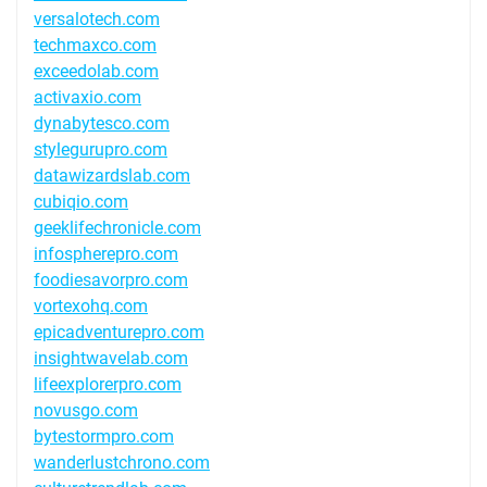
versalotech.com
techmaxco.com
exceedolab.com
activaxio.com
dynabytesco.com
stylegurupro.com
datawizardslab.com
cubiqio.com
geeklifechronicle.com
infospherepro.com
foodiesavorpro.com
vortexohq.com
epicadventurepro.com
insightwavelab.com
lifeexplorerpro.com
novusgo.com
bytestormpro.com
wanderlustchrono.com