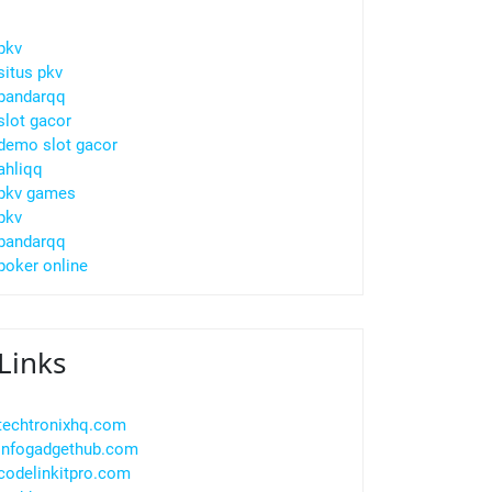
pkv
situs pkv
bandarqq
slot gacor
demo slot gacor
ahliqq
pkv games
pkv
bandarqq
poker online
Links
techtronixhq.com
infogadgethub.com
codelinkitpro.com