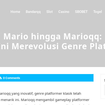
Home
Bandarqq
Slot
Casino
SBOBET
Togel
i Mario hingga Marioqq
Ini Merevolusi Genre Pla
0 Comments
rioqq yang inovatif, genre platformer klasik telah
 menarik ini. Marioqq mengambil gameplay platformer