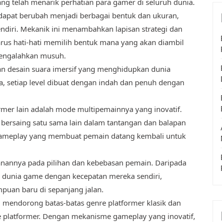
g telah menarik perhatian para gamer di seluruh dunia.
dapat berubah menjadi berbagai bentuk dan ukuran,
iri. Mekanik ini menambahkan lapisan strategi dan
rus hati-hati memilih bentuk mana yang akan diambil
mengalahkan musuh.
n desain suara imersif yang menghidupkan dunia
a, setiap level dibuat dengan indah dan penuh dengan
er lain adalah mode multipemainnya yang inovatif.
bersaing satu sama lain dalam tantangan dan balapan
gameplay yang membuat pemain datang kembali untuk
kanannya pada pilihan dan kebebasan pemain. Daripada
hi dunia game dengan kecepatan mereka sendiri,
an baru di sepanjang jalan.
 mendorong batas-batas genre platformer klasik dan
e platformer. Dengan mekanisme gameplay yang inovatif,