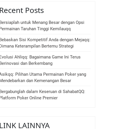
Recent Posts
Bersiaplah untuk Menang Besar dengan Opsi
Permainan Taruhan Tinggi Kemilauqq
Bebaskan Sisi Kompetitif Anda dengan Mejaqq:
Dimana Keterampilan Bertemu Strategi
Evolusi Ahliqq: Bagaimana Game Ini Terus
Berinovasi dan Berkembang
Asikqq: Pilihan Utama Permainan Poker yang
Mendebarkan dan Kemenangan Besar
Bergabunglah dalam Keseruan di SahabatQQ:
Platform Poker Online Premier
LINK LAINNYA