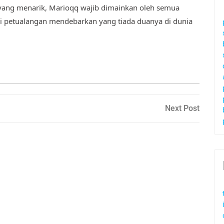
ang menarik, Marioqq wajib dimainkan oleh semua
i petualangan mendebarkan yang tiada duanya di dunia
Next
Next Post
Post