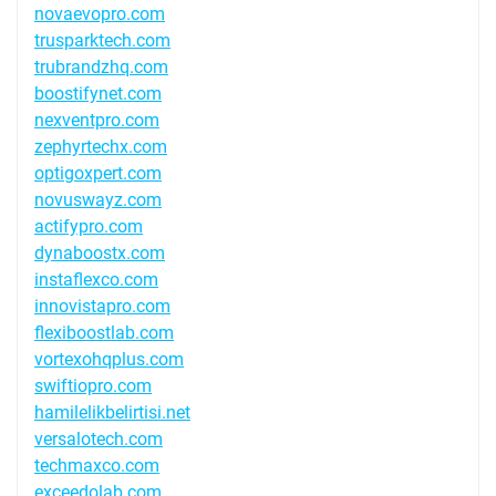
novaevopro.com
trusparktech.com
trubrandzhq.com
boostifynet.com
nexventpro.com
zephyrtechx.com
optigoxpert.com
novuswayz.com
actifypro.com
dynaboostx.com
instaflexco.com
innovistapro.com
flexiboostlab.com
vortexohqplus.com
swiftiopro.com
hamilelikbelirtisi.net
versalotech.com
techmaxco.com
exceedolab.com