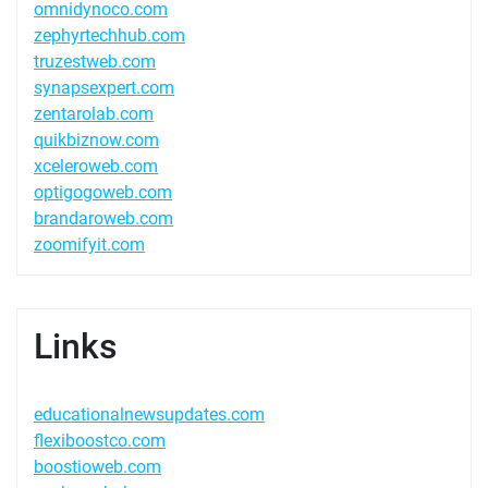
omnidynoco.com
zephyrtechhub.com
truzestweb.com
synapsexpert.com
zentarolab.com
quikbiznow.com
xceleroweb.com
optigogoweb.com
brandaroweb.com
zoomifyit.com
Links
educationalnewsupdates.com
flexiboostco.com
boostioweb.com