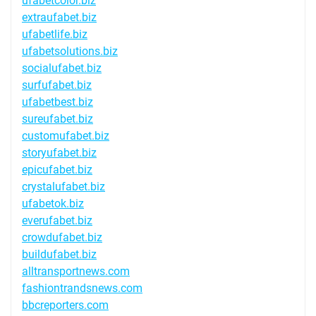
ufabetcolor.biz
extraufabet.biz
ufabetlife.biz
ufabetsolutions.biz
socialufabet.biz
surfufabet.biz
ufabetbest.biz
sureufabet.biz
customufabet.biz
storyufabet.biz
epicufabet.biz
crystalufabet.biz
ufabetok.biz
everufabet.biz
crowdufabet.biz
buildufabet.biz
alltransportnews.com
fashiontrandsnews.com
bbcreporters.com