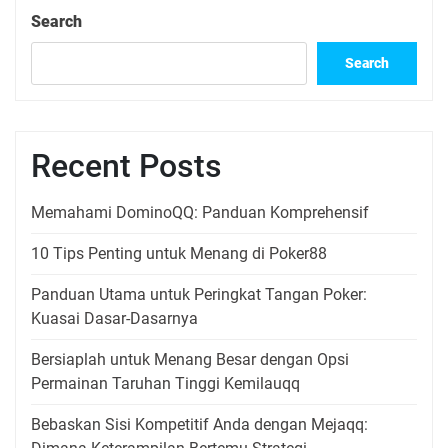
Search
Search
Recent Posts
Memahami DominoQQ: Panduan Komprehensif
10 Tips Penting untuk Menang di Poker88
Panduan Utama untuk Peringkat Tangan Poker:
Kuasai Dasar-Dasarnya
Bersiaplah untuk Menang Besar dengan Opsi
Permainan Taruhan Tinggi Kemilauqq
Bebaskan Sisi Kompetitif Anda dengan Mejaqq: