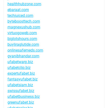
healthhubzone.com
ebaraat.com
techjuiced.com
byteboosttech.com
magnexushub.com
virtuogoweb.com
biglotshours.com
buyliraglutide.com
onlinesafemeds.com
gyanibhandar.com
ufabetwarp.biz
ufabetclip.biz
expertufabet.biz
fantasyufabet.biz
ufabetsiam.biz
swissufabet.biz
ufabetbusiness.biz
greenufabet.biz