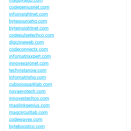
magbytego.com
codegeniusnet.com
infoinsightnet.com
bytesourcehq.com
byteinsightnet.com
codepulsetechco.com
digizineweb.com
codeconnectx.com
infomatrixxpert.com
innovexaronet.com
techvistanow.com
infomatrixhq.com
cubixiosparklab.com
novaevotech.com
innovextechco.com
maglinkgenius.com
magcircuitlab.com
codewavex.com
byteboostco.com