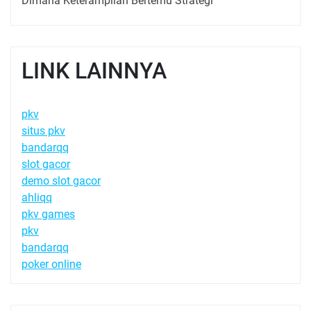
Dimana Keterampilan Bertemu Strategi
LINK LAINNYA
pkv
situs pkv
bandarqq
slot gacor
demo slot gacor
ahliqq
pkv games
pkv
bandarqq
poker online