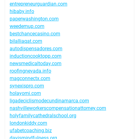
entrepreneurguardian.com
hibaby.info
paperwashington.com
weedemup.com
bestchancecasino.com
bilalliaqat.com
autodispensadores.com
inductioncooktopp.com
newsmedicaltoday.com
roofingnevada.info
magconnectx.com
synexispro.com
holayomi.com
ligadeciclismodecundinamarca.com
nashvilleworkerscompensationattorney.com
holyfamilycathedralschool.org
londonkiddy.com
ufabetcoaching.biz
davismindfulness.org