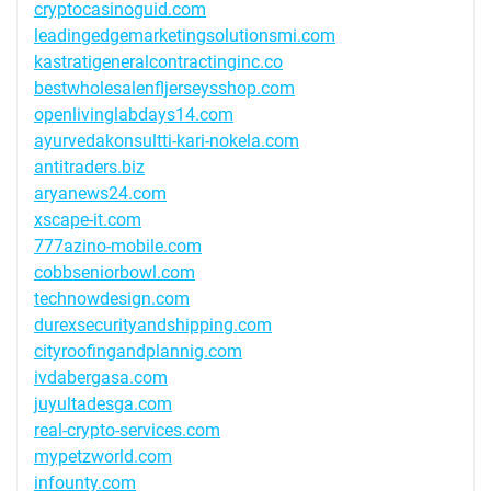
cryptocasinoguid.com
leadingedgemarketingsolutionsmi.com
kastratigeneralcontractinginc.co
bestwholesalenfljerseysshop.com
openlivinglabdays14.com
ayurvedakonsultti-kari-nokela.com
antitraders.biz
aryanews24.com
xscape-it.com
777azino-mobile.com
cobbseniorbowl.com
technowdesign.com
durexsecurityandshipping.com
cityroofingandplannig.com
ivdabergasa.com
juyultadesga.com
real-crypto-services.com
mypetzworld.com
infounty.com