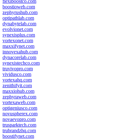
flexiboostco.com
boostioweb.com
zephyrushub.com
optipathlab.com
dynabytelab.com
evolvionet.com
synexisplus.com
vortexonet.com
maxxifynet.com
innovexahub.com
dynacorelab.com
synexistechco.com
truvivopro.com
vividusco.com
vortexahq.com
zenithifyit.com
maxxiohub.com
zephyraweb.com
vortexaweb.com
optigeniusco.com
novuspherex.com
novaevopro.com
trusparktech.com
trubrandzhq.com
boostifynet.com