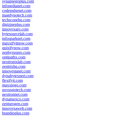
synapsegoplus.com
infopedianet.com
codepulsenet.com
magdynotech.com
techscopehq.com
digizineplus.com
innovexaro.com
bytesourcelab.com
infosparknet.com
maxxifyitnow.com
quixifynow.com
zephyruspro.com
optipathx.com
nextronixlab.com
zentrixhq.com
innovestanet.com
dynabytexpert.com
flexifyit.com
maxxiogo.com
novusgotech.com
nextronnet.com
dynamoxco.com
zenturogen.com
innovexaweb.com
brandioplus.com