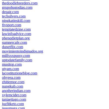
thedoodlebreeders.com
grupohugodias.com
deqair.com
techsilvers.com
ningkatinskill.com
fivsport.com
templatedzine.com
lawinfoadvice.com
phenqdietplan.org
sumnercafe.com
dunetflix.com
movimientoindignados.org
milfxxxpussy.com
uptodatefamily.com
musitop.com
utyam.com
lacostituzioneblog.com
ohyeea.com
zhitiemoe.com
nungkub.com
anotherindian.com
xylemcider.com
taniaetiago.com
juzfitketo.com
pasomaga.com