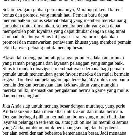
Selain beragam pilihan permainannya, Murahqq dikenal karena
bonus dan promosi yang murah hati. Pemain baru dapat
memanfaatkan bonus selamat datang yang memberi mereka uang
tambahan untuk dimainkan, sementara pemain yang ada dapat
memperoleh poin loyalitas yang dapat ditukar dengan uang tunai
atau hadiah lainnya. Situs ini juga secara teratur menjalankan
promosi dan menawarkan penawaran khusus yang memberi pemain
lebih banyak peluang untuk menang besar.
Alasan lain mengapa murahqq sangat populer adalah antarmuka
yang ramah pengguna dan layanan pelanggan yang sangat baik.
Situs ini mudah dinavigasi, membuatnya sederhana bagi pemain
pemula untuk menemukan game favorit mereka dan mulai bermain
segera. Tim layanan pelanggan juga tersedia 24/7 untuk membantu
pemain dengan pertanyaan atau kekhawatiran yang mungkin
mereka miliki, memastikan pengalaman bermain game yang mulus
dan menyenangkan.
Jika Anda siap untuk menang besar dengan murahqq, yang perlu
Anda lakukan adalah mendaftar untuk akun dan mulai bermain.
Dengan berbagai pilihan permainan, bonus yang murah hati, dan
layanan pelanggan terkemuka, situs judi online ini memiliki semua
yang Anda butuhkan untuk bersenang-senang dan berpotensi
berjalan pergi dengan beberapa kemenangan besar. Jadi mengapa