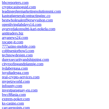
bbcreporters.com
cryptocasinoguid.com
leadingedgemarketingsolutionsmi.com
kastratigeneralcontractinginc.co
bestwholesalenfljerseysshop.com
openlivinglabdays14.com
ayurvedakonsultti-kari-nokela.com
antitraders.biz
aryanews24.com
xscape-it.com
777azino-mobile.com
cobbseniorbowl.com
technowdesign.com
durexsecurityandshipping.com
cityroofingandplannig.com
ivdabergasa.com
juyultadesga.com
real-crypto-services.com
mypetzworld.com
infounty.com
investparaguay-eu.com
bwc88asia.com
extrem-poker.com
ks-casino.com
carcarepoints.com