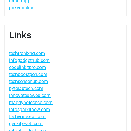
bandarqq
poker online
Links
techtronixhq.com
infogadgethub.com
codelinkitpro.com
techboostgen.com
techsensehub.com
bytelabtech.com
innovatexaweb.com
magdynotechco.com
infosparkitnow.com
techvortexco.com
geekifyweb.com
infoplazatech.com