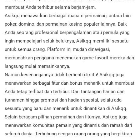
membuat Anda terhibur selama berjam-jam.
Asikqq menawarkan berbagai macam permainan, antara lain
poker, domino, dan permainan kasino populer lainnya. Baik
Anda seorang profesional berpengalaman atau pemula yang
ingin mempelajari seluk beluknya, Asikqq memiliki sesuatu
untuk semua orang. Platform ini mudah dinavigasi,
memudahkan pengguna menemukan game favorit mereka dan
langsung mulai memainkannya.
Namun kesenangannya tidak berhenti di situ! Asikqq juga
menawarkan berbagai fitur dan bonus menarik untuk membuat
Anda tetap terlibat dan terhibur. Dari tantangan harian dan
turnamen hingga promosi dan hadiah spesial, selalu ada
sesuatu yang baru dan menarik untuk dinantikan di Asikqq.
Selain beragam pilihan permainan dan fiturnya, Asikqq juga
menawarkan komunitas pemain yang dinamis dan ramah dari
seluruh dunia. Terhubung dengan orang-orang yang berpikiran