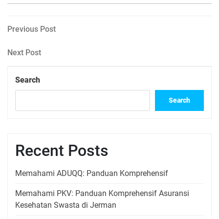
Post
Previous
Previous Post
Post
navigation
Next
Next Post
Post
Search
Search
Recent Posts
Memahami ADUQQ: Panduan Komprehensif
Memahami PKV: Panduan Komprehensif Asuransi
Kesehatan Swasta di Jerman