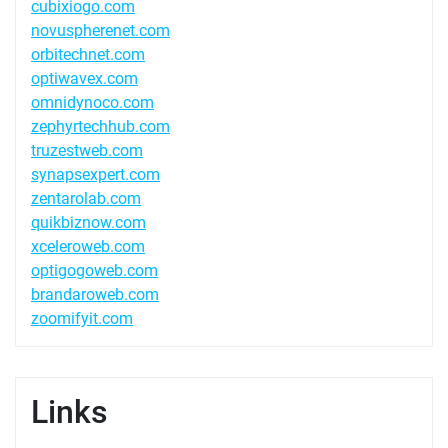
cubixiogo.com
novuspherenet.com
orbitechnet.com
optiwavex.com
omnidynoco.com
zephyrtechhub.com
truzestweb.com
synapsexpert.com
zentarolab.com
quikbiznow.com
xceleroweb.com
optigogoweb.com
brandaroweb.com
zoomifyit.com
Links