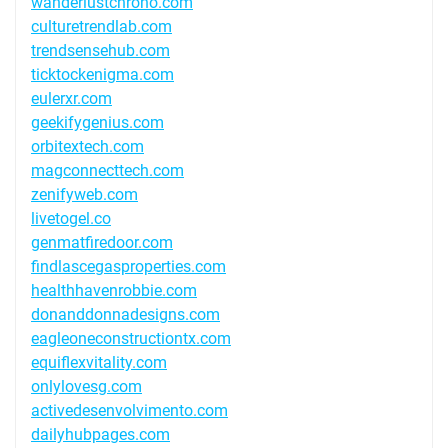
wanderlustchrono.com
culturetrendlab.com
trendsensehub.com
ticktockenigma.com
eulerxr.com
geekifygenius.com
orbitextech.com
magconnecttech.com
zenifyweb.com
livetogel.co
genmatfiredoor.com
findlascegasproperties.com
healthhavenrobbie.com
donanddonnadesigns.com
eagleoneconstructiontx.com
equiflexvitality.com
onlylovesg.com
activedesenvolvimento.com
dailyhubpages.com