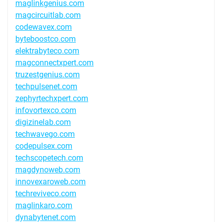
maglinkgenius.com
magcircuitlab.com
codewavex.com
byteboostco.com
elektrabyteco.com
magconnectxpert.com
truzestgenius.com
techpulsenet.com
zephyrtechxpert.com
infovortexco.com
digizinelab.com
techwavego.com
codepulsex.com
techscopetech.com
magdynoweb.com
innovexaroweb.com
techreviveco.com
maglinkaro.com
dynabytenet.com