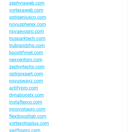
zephyraweb.com
vortexaweb.com
optigeniusco.com
novuspherex.com
novaevopro.com
trusparktech.com
trubrandzhq.com
boostifynet.com
nexventpro.com
zephyrtechx.com
optigoxpert.com
novuswayz.com
actifypro.com
dynaboostx.com
instaflexco.com
innovistapro.com
flexiboostlab.com
vortexohqplus.com
swiftiopro.com