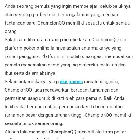
Anda seorang pemula yang ingin mempelajari seluk-beluknya
atau seorang profesional berpengalaman yang mencari
tantangan baru, ChampionQQ memiliki sesuatu untuk semua
orang.
Salah satu fitur utama yang membedakan ChampionQQ dari
platform poker online lainnya adalah antarmukanya yang
ramah pengguna. Platform ini mudah dinavigasi, memudahkan
pemain menemukan game yang ingin mereka mainkan dan
ikut serta dalam aksinya.
Selain antarmukanya yang
pkv games
ramah pengguna,
ChampionQQ juga menawarkan beragam turnamen dan
permainan uang untuk diikuti oleh para pemain. Baik Anda
lebih suka bermain dalam permainan kecil dan intim atau
turnamen besar dengan taruhan tinggi, ChampionQQ memiliki
sesuatu untuk semua orang.
Alasan lain mengapa ChampionQQ menjadi platform poker