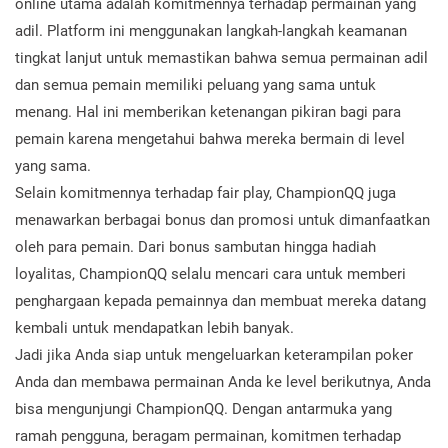
online utama adalah komitmennya terhadap permainan yang
adil. Platform ini menggunakan langkah-langkah keamanan
tingkat lanjut untuk memastikan bahwa semua permainan adil
dan semua pemain memiliki peluang yang sama untuk
menang. Hal ini memberikan ketenangan pikiran bagi para
pemain karena mengetahui bahwa mereka bermain di level
yang sama.
Selain komitmennya terhadap fair play, ChampionQQ juga
menawarkan berbagai bonus dan promosi untuk dimanfaatkan
oleh para pemain. Dari bonus sambutan hingga hadiah
loyalitas, ChampionQQ selalu mencari cara untuk memberi
penghargaan kepada pemainnya dan membuat mereka datang
kembali untuk mendapatkan lebih banyak.
Jadi jika Anda siap untuk mengeluarkan keterampilan poker
Anda dan membawa permainan Anda ke level berikutnya, Anda
bisa mengunjungi ChampionQQ. Dengan antarmuka yang
ramah pengguna, beragam permainan, komitmen terhadap