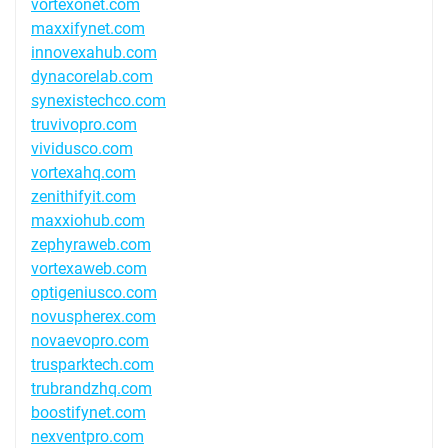
vortexonet.com
maxxifynet.com
innovexahub.com
dynacorelab.com
synexistechco.com
truvivopro.com
vividusco.com
vortexahq.com
zenithifyit.com
maxxiohub.com
zephyraweb.com
vortexaweb.com
optigeniusco.com
novuspherex.com
novaevopro.com
trusparktech.com
trubrandzhq.com
boostifynet.com
nexventpro.com