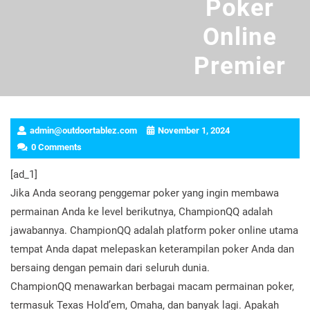
Poker
Online
Premier
admin@outdoortablez.com
November 1, 2024
0 Comments
[ad_1]
Jika Anda seorang penggemar poker yang ingin membawa
permainan Anda ke level berikutnya, ChampionQQ adalah
jawabannya. ChampionQQ adalah platform poker online utama
tempat Anda dapat melepaskan keterampilan poker Anda dan
bersaing dengan pemain dari seluruh dunia.
ChampionQQ menawarkan berbagai macam permainan poker,
termasuk Texas Hold’em, Omaha, dan banyak lagi. Apakah