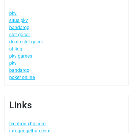
pkv
situs pkv
bandarqq
slot gacor
demo slot gacor
ahliqq
pkv games
pkv
bandarqq
poker online
Links
techtronixhq.com
infogadgethub.com