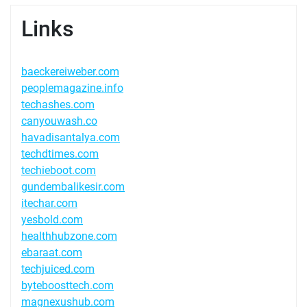
Links
baeckereiweber.com
peoplemagazine.info
techashes.com
canyouwash.co
havadisantalya.com
techdtimes.com
techieboot.com
gundembalikesir.com
itechar.com
yesbold.com
healthhubzone.com
ebaraat.com
techjuiced.com
byteboosttech.com
magnexushub.com