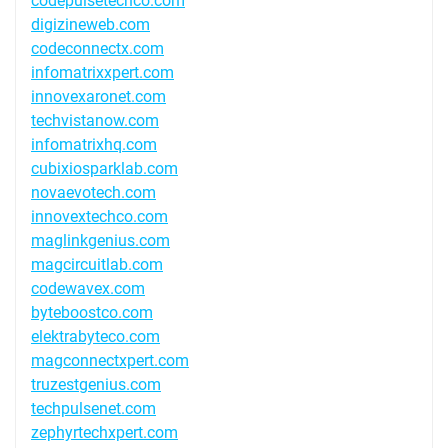
codepulsetechco.com
digizineweb.com
codeconnectx.com
infomatrixxpert.com
innovexaronet.com
techvistanow.com
infomatrixhq.com
cubixiosparklab.com
novaevotech.com
innovextechco.com
maglinkgenius.com
magcircuitlab.com
codewavex.com
byteboostco.com
elektrabyteco.com
magconnectxpert.com
truzestgenius.com
techpulsenet.com
zephyrtechxpert.com