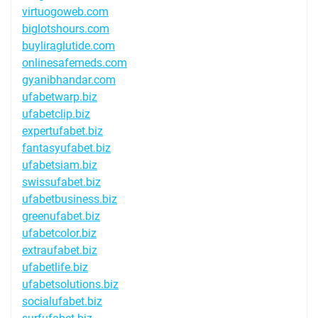
virtuogoweb.com
biglotshours.com
buyliraglutide.com
onlinesafemeds.com
gyanibhandar.com
ufabetwarp.biz
ufabetclip.biz
expertufabet.biz
fantasyufabet.biz
ufabetsiam.biz
swissufabet.biz
ufabetbusiness.biz
greenufabet.biz
ufabetcolor.biz
extraufabet.biz
ufabetlife.biz
ufabetsolutions.biz
socialufabet.biz