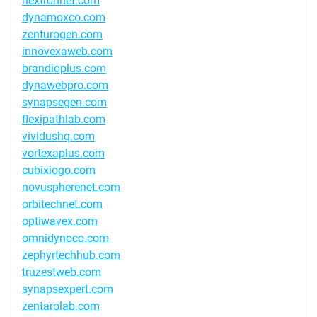
nextronnet.com
dynamoxco.com
zenturogen.com
innovexaweb.com
brandioplus.com
dynawebpro.com
synapsegen.com
flexipathlab.com
vividushq.com
vortexaplus.com
cubixiogo.com
novuspherenet.com
orbitechnet.com
optiwavex.com
omnidynoco.com
zephyrtechhub.com
truzestweb.com
synapsexpert.com
zentarolab.com