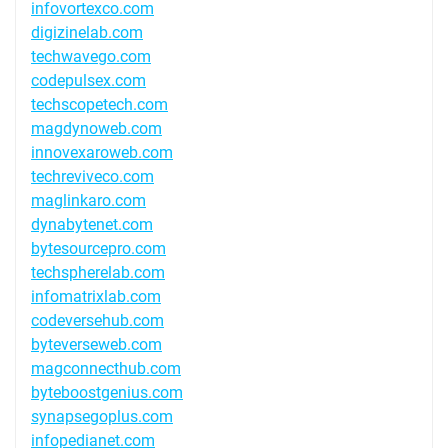
infovortexco.com
digizinelab.com
techwavego.com
codepulsex.com
techscopetech.com
magdynoweb.com
innovexaroweb.com
techreviveco.com
maglinkaro.com
dynabytenet.com
bytesourcepro.com
techspherelab.com
infomatrixlab.com
codeversehub.com
byteverseweb.com
magconnecthub.com
byteboostgenius.com
synapsegoplus.com
infopedianet.com