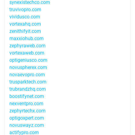
synexistechco.com
truvivopro.com
vividusco.com
vortexahq.com
zenithifyit.com
maxxiohub.com
zephyraweb.com
vortexaweb.com
optigeniusco.com
novuspherex.com
novaevopro.com
trusparktech.com
trubrandzhq.com
boostifynet.com
nexventpro.com
zephyrtechx.com
optigoxpert.com
novuswayz.com
actifypro.com