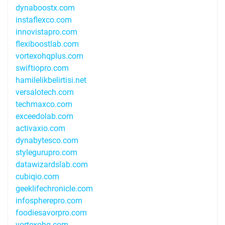
dynaboostx.com
instaflexco.com
innovistapro.com
flexiboostlab.com
vortexohqplus.com
swiftiopro.com
hamilelikbelirtisi.net
versalotech.com
techmaxco.com
exceedolab.com
activaxio.com
dynabytesco.com
stylegurupro.com
datawizardslab.com
cubiqio.com
geeklifechronicle.com
infospherepro.com
foodiesavorpro.com
vortexohq.com