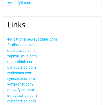
zoomifyit.com
Links
educationalnewsupdates.com
flexiboostco.com
boostioweb.com
zephyrushub.com
optipathlab.com
dynabytelab.com
evolvionet.com
synexisplus.com
vortexonet.com
maxxifynet.com
innovexahub.com
dynacorelab.com