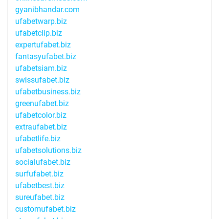
gyanibhandar.com
ufabetwarp.biz
ufabetclip.biz
expertufabet.biz
fantasyufabet.biz
ufabetsiam.biz
swissufabet.biz
ufabetbusiness.biz
greenufabet.biz
ufabetcolor.biz
extraufabet.biz
ufabetlife.biz
ufabetsolutions.biz
socialufabet.biz
surfufabet.biz
ufabetbest.biz
sureufabet.biz
customufabet.biz