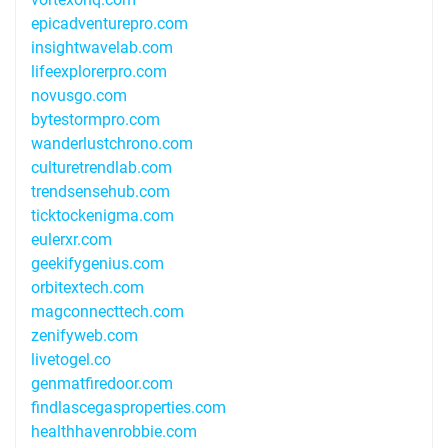
epicadventurepro.com
insightwavelab.com
lifeexplorerpro.com
novusgo.com
bytestormpro.com
wanderlustchrono.com
culturetrendlab.com
trendsensehub.com
ticktockenigma.com
eulerxr.com
geekifygenius.com
orbitextech.com
magconnecttech.com
zenifyweb.com
livetogel.co
genmatfiredoor.com
findlascegasproperties.com
healthhavenrobbie.com