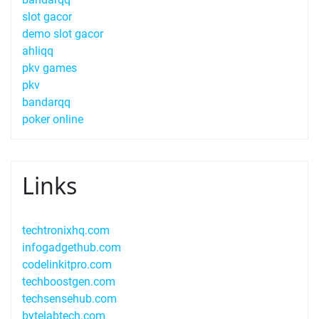
slot gacor
demo slot gacor
ahliqq
pkv games
pkv
bandarqq
poker online
Links
techtronixhq.com
infogadgethub.com
codelinkitpro.com
techboostgen.com
techsensehub.com
bytelabtech.com