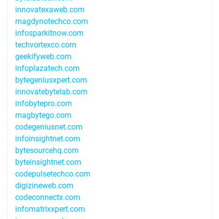
innovatexaweb.com
magdynotechco.com
infosparkitnow.com
techvortexco.com
geekifyweb.com
infoplazatech.com
bytegeniusxpert.com
innovatebytelab.com
infobytepro.com
magbytego.com
codegeniusnet.com
infoinsightnet.com
bytesourcehq.com
byteinsightnet.com
codepulsetechco.com
digizineweb.com
codeconnectx.com
infomatrixxpert.com