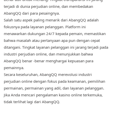
terjadi di dunia perjudian online, dan membedakan
AbangQQ dari para pesaingnya.
Salah satu aspek paling menarik dari AbangQQ adalah
fokusnya pada layanan pelanggan. Platform ini
menawarkan dukungan 24/7 kepada pemain, memastikan
bahwa masalah atau pertanyaan apa pun dengan cepat
ditangani. Tingkat layanan pelanggan ini jarang terjadi pada
industri perjudian online, dan menunjukkan bahwa
AbangQQ benar -benar menghargai kepuasan para
pemainnya.
Secara keseluruhan, AbangQQ merevolusi industri
perjudian online dengan fokus pada keamanan, pemilihan
permainan, permainan yang adil, dan layanan pelanggan.
Jika Anda mencari pengalaman kasino online terkemuka,
tidak terlihat lagi dari AbangQQ.