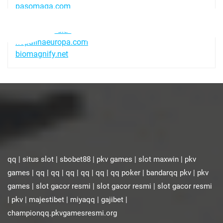
pasomaga.com
impactgardencbdgummies.org
naturesstimulantcbd.net
nopalinaeuropa.com
biomagnify.net
qq
|
situs slot
|
sbobet88
|
pkv games
|
slot maxwin
|
pkv
games
|
qq
|
qq
|
qq
|
qq
|
qq
|
qq poker
|
bandarqq pkv
|
pkv
games
|
slot gacor resmi
|
slot gacor resmi
|
slot gacor resmi
|
pkv
|
majestibet
|
miyaqq
|
gajibet
|
championqq.pkvgamesresmi.org