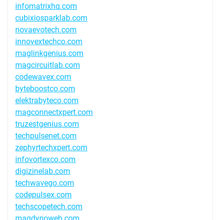
infomatrixhq.com
cubixiosparklab.com
novaevotech.com
innovextechco.com
maglinkgenius.com
magcircuitlab.com
codewavex.com
byteboostco.com
elektrabyteco.com
magconnectxpert.com
truzestgenius.com
techpulsenet.com
zephyrtechxpert.com
infovortexco.com
digizinelab.com
techwavego.com
codepulsex.com
techscopetech.com
magdynoweb.com