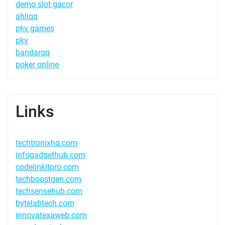
demo slot gacor
ahliqq
pkv games
pkv
bandarqq
poker online
Links
techtronixhq.com
infogadgethub.com
codelinkitpro.com
techboostgen.com
techsensehub.com
bytelabtech.com
innovatexaweb.com