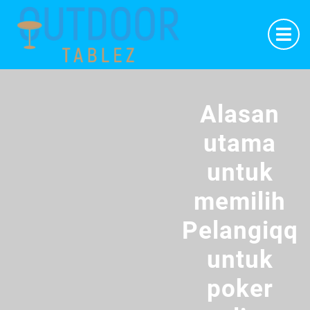
Skip
to
O
M
content
Alasan
utama
untuk
memilih
Pelangiqq
untuk
poker