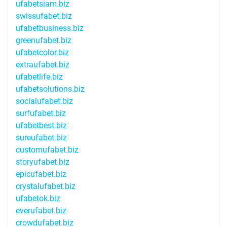
ufabetsiam.biz
swissufabet.biz
ufabetbusiness.biz
greenufabet.biz
ufabetcolor.biz
extraufabet.biz
ufabetlife.biz
ufabetsolutions.biz
socialufabet.biz
surfufabet.biz
ufabetbest.biz
sureufabet.biz
customufabet.biz
storyufabet.biz
epicufabet.biz
crystalufabet.biz
ufabetok.biz
everufabet.biz
crowdufabet.biz