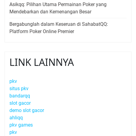
Asikqq: Pilihan Utama Permainan Poker yang
Mendebarkan dan Kemenangan Besar
Bergabunglah dalam Keseruan di SahabatQQ:
Platform Poker Online Premier
LINK LAINNYA
pkv
situs pkv
bandarqq
slot gacor
demo slot gacor
ahliqq
pkv games
pkv