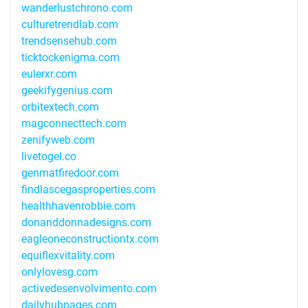
wanderlustchrono.com
culturetrendlab.com
trendsensehub.com
ticktockenigma.com
eulerxr.com
geekifygenius.com
orbitextech.com
magconnecttech.com
zenifyweb.com
livetogel.co
genmatfiredoor.com
findlascegasproperties.com
healthhavenrobbie.com
donanddonnadesigns.com
eagleoneconstructiontx.com
equiflexvitality.com
onlylovesg.com
activedesenvolvimento.com
dailyhubpages.com