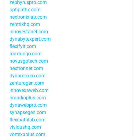
zephyruspro.com
optipathx.com
nextronixlab.com
zentrixhq.com
innovestanet.com
dynabytexpert.com
flexifyit.com
maxxiogo.com
novusgotech.com
nextronnet.com
dynamoxco.com
zenturogen.com
innovexaweb.com
brandioplus.com
dynawebpro.com
synapsegen.com
flexipathlab.com
vividushq.com
vortexaplus.com