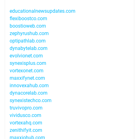
educationalnewsupdates.com
flexiboostco.com
boostioweb.com
zephyrushub.com
optipathlab.com
dynabytelab.com
evolvionet.com
synexisplus.com
vortexonet.com
maxxifynet.com
innovexahub.com
dynacorelab.com
synexistechco.com
truvivopro.com
vividusco.com
vortexahq.com
zenithifyit.com
maxxiohub.com