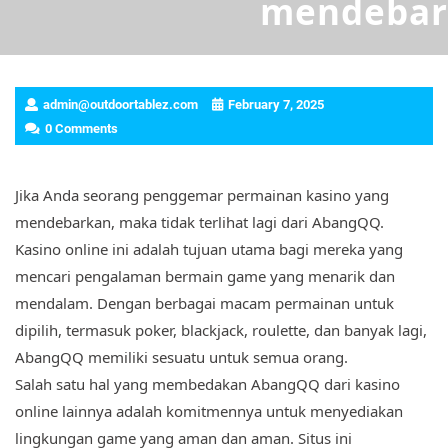
mendebar
admin@outdoortablez.com
February 7, 2025
0 Comments
Jika Anda seorang penggemar permainan kasino yang
mendebarkan, maka tidak terlihat lagi dari AbangQQ.
Kasino online ini adalah tujuan utama bagi mereka yang
mencari pengalaman bermain game yang menarik dan
mendalam. Dengan berbagai macam permainan untuk
dipilih, termasuk poker, blackjack, roulette, dan banyak lagi,
AbangQQ memiliki sesuatu untuk semua orang.
Salah satu hal yang membedakan AbangQQ dari kasino
online lainnya adalah komitmennya untuk menyediakan
lingkungan game yang aman dan aman. Situs ini