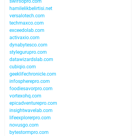
swiftiopro.com
hamilelikbelirtisi.net
versalotech.com
techmaxco.com
exceedolab.com
activaxio.com
dynabytesco.com
stylegurupro.com
datawizardslab.com
cubiqio.com
geeklifechronicle.com
infospherepro.com
foodiesavorpro.com
vortexohq.com
epicadventurepro.com
insightwavelab.com
lifeexplorerpro.com
novusgo.com
bytestormpro.com