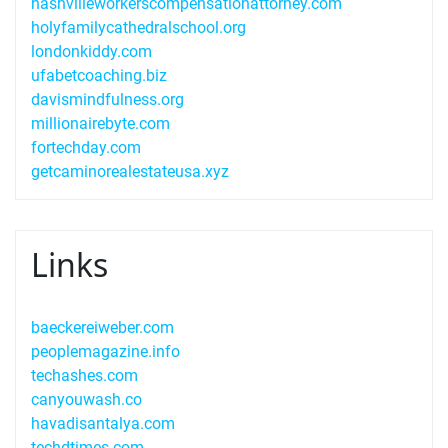
nashvilleworkerscompensationattorney.com
holyfamilycathedralschool.org
londonkiddy.com
ufabetcoaching.biz
davismindfulness.org
millionairebyte.com
fortechday.com
getcaminorealestateusa.xyz
Links
baeckereiweber.com
peoplemagazine.info
techashes.com
canyouwash.co
havadisantalya.com
techdtimes.com