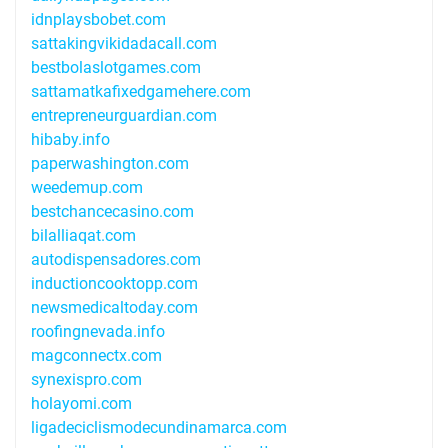
idnplaysbobet.com
sattakingvikidadacall.com
bestbolaslotgames.com
sattamatkafixedgamehere.com
entrepreneurguardian.com
hibaby.info
paperwashington.com
weedemup.com
bestchancecasino.com
bilalliaqat.com
autodispensadores.com
inductioncooktopp.com
newsmedicaltoday.com
roofingnevada.info
magconnectx.com
synexispro.com
holayomi.com
ligadeciclismodecundinamarca.com